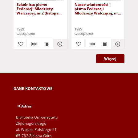
Szkolnica: pismo
Nasze wiadomości:
Na
Federacji Młodzieży
pismo Federacji
pis
Walczącej, nr 2 (listopad
Młodzieży Walczącej, nr 1
Mło
1989)
(23 lutego 1985)
(31
1989
1985
198
czasopismo
czasopismo
cza
Więcej
DANE KONTAKTOWE
Adres
Biblioteka Uniwersytetu
Zielonogórskiego
al. Wojska Polskiego 71
65-762 Zielona Góra