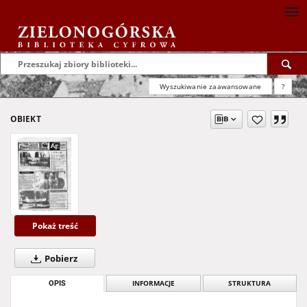
Wyszukiwanie zaawansowane
?
OBIEKT
Pokaż treść
Pobierz
OPIS
INFORMACJE
STRUKTURA