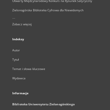
Otwarty Międzynarodowy Konkurs na Rysunek Satyryczny
Zielonogórska Biblioteka Cyfrowa dla Niewidomych
...
Zobacz więcej
Indeksy
Autor
Tytuł
Temat i słowa kluczowe
Wydawca
Informacje
Biblioteka Uniwersytetu Zielonogórskiego