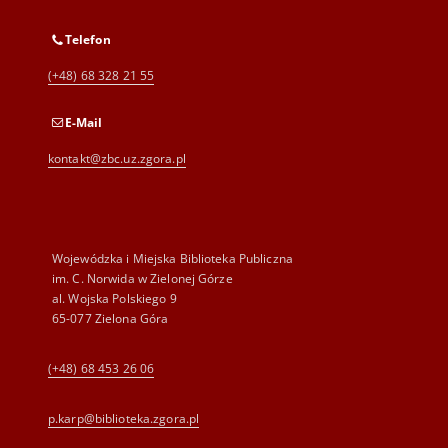
Telefon
(+48) 68 328 21 55
E-Mail
kontakt@zbc.uz.zgora.pl
Wojewódzka i Miejska Biblioteka Publiczna
im. C. Norwida w Zielonej Górze
al. Wojska Polskiego 9
65-077 Zielona Góra
(+48) 68 453 26 06
p.karp@biblioteka.zgora.pl