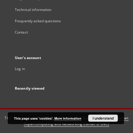
Technical information
Frequently asked questions
Contact
User's account
Log in
Recently viewed
This service runs on
DInGO dLibra 6.3.21
software created by
I understand
Poznan
This page uses 'cookies'.
More information
Supercomputing and Networking Center (PSNC)