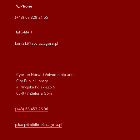
Phone
(+48) 68 328 21 55
E-Mail
kontakt@zbc.uz.zgora.pl
Cyprian Norwid Voivodeship and
City Public Library
al. Wojska Polskiego 9
65-077 Zielona Góra
(+48) 68 453 26 06
p.karp@biblioteka.zgora.pl