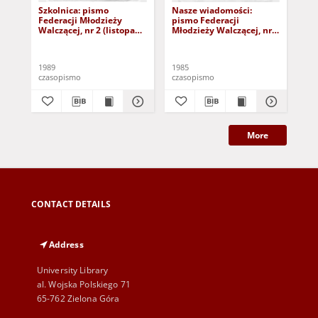
Szkolnica: pismo
Nasze wiadomości:
Na
Federacji Młodzieży
pismo Federacji
pis
Walczącej, nr 2 (listopad
Młodzieży Walczącej, nr 1
Mło
1989)
(23 lutego 1985)
(31
1989
1985
198
czasopismo
czasopismo
cza
More
CONTACT DETAILS
Address
University Library
al. Wojska Polskiego 71
65-762 Zielona Góra