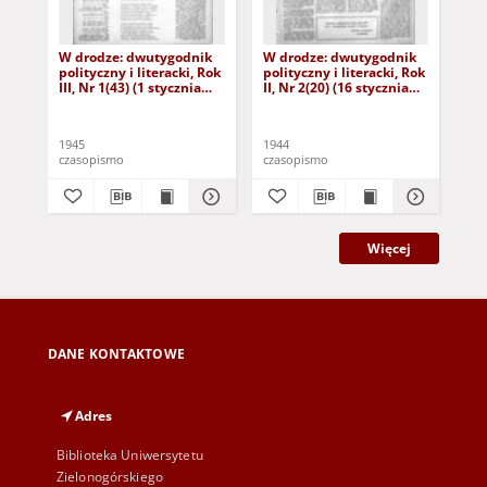
W drodze: dwutygodnik
W drodze: dwutygodnik
W 
polityczny i literacki, Rok
polityczny i literacki, Rok
pol
III, Nr 1(43) (1 stycznia
II, Nr 2(20) (16 stycznia
II,
1945)
1944)
1945
1944
194
czasopismo
czasopismo
cza
Więcej
DANE KONTAKTOWE
Adres
Biblioteka Uniwersytetu
Zielonogórskiego