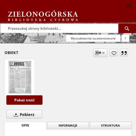
Wyszukiwanie zaawansowane
?
OBIEKT
Pokaż treść
Pobierz
OPIS
INFORMACJE
STRUKTURA