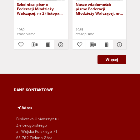
Szkolnica: pismo
Nasze wiadomości:
Na
Federacji Młodzieży
pismo Federacji
pis
Walczącej, nr 2 (listopad
Młodzieży Walczącej, nr 1
Mło
1989)
(23 lutego 1985)
(31
1989
1985
198
czasopismo
czasopismo
cza
Więcej
DANE KONTAKTOWE
Adres
Biblioteka Uniwersytetu
Zielonogórskiego
al. Wojska Polskiego 71
65-762 Zielona Góra