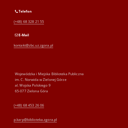
Telefon
(+48) 68 328 21 55
E-Mail
kontakt@zbc.uz.zgora.pl
Wojewódzka i Miejska Biblioteka Publiczna
im. C. Norwida w Zielonej Górze
al. Wojska Polskiego 9
65-077 Zielona Góra
(+48) 68 453 26 06
p.karp@biblioteka.zgora.pl