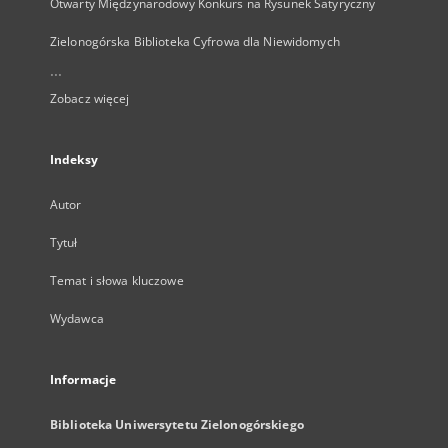
Otwarty Międzynarodowy Konkurs na Rysunek Satyryczny
Zielonogórska Biblioteka Cyfrowa dla Niewidomych
...
Zobacz więcej
Indeksy
Autor
Tytuł
Temat i słowa kluczowe
Wydawca
Informacje
Biblioteka Uniwersytetu Zielonogórskiego