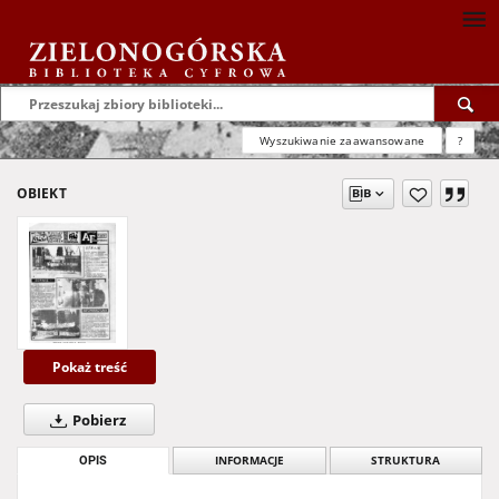
Wyszukiwanie zaawansowane
?
OBIEKT
Pokaż treść
Pobierz
OPIS
INFORMACJE
STRUKTURA