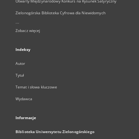
Otwarty Międzynarodowy Konkurs na Rysunek Satyryczny
Zielonogórska Biblioteka Cyfrowa dla Niewidomych
...
Zobacz więcej
Indeksy
Autor
Tytuł
Temat i słowa kluczowe
Wydawca
Informacje
Biblioteka Uniwersytetu Zielonogórskiego