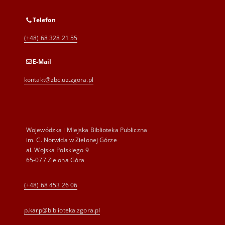
Telefon
(+48) 68 328 21 55
E-Mail
kontakt@zbc.uz.zgora.pl
Wojewódzka i Miejska Biblioteka Publiczna
im. C. Norwida w Zielonej Górze
al. Wojska Polskiego 9
65-077 Zielona Góra
(+48) 68 453 26 06
p.karp@biblioteka.zgora.pl