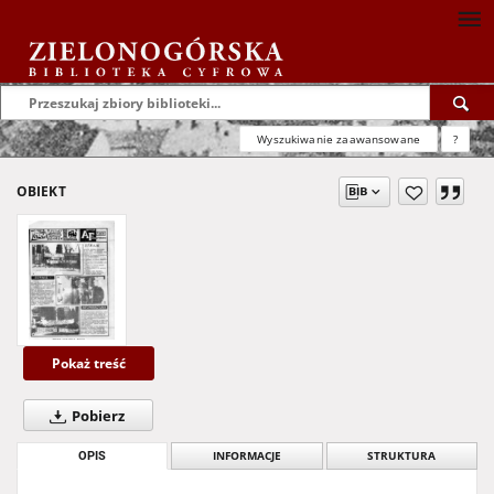
Wyszukiwanie zaawansowane
?
OBIEKT
Pokaż treść
Pobierz
OPIS
INFORMACJE
STRUKTURA