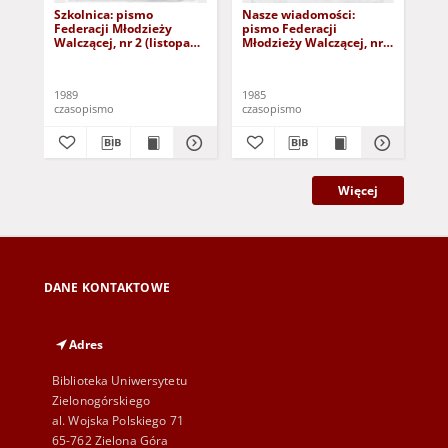
Szkolnica: pismo
Nasze wiadomości:
Na
Federacji Młodzieży
pismo Federacji
pis
Walczącej, nr 2 (listopad
Młodzieży Walczącej, nr 1
Mło
1989)
(23 lutego 1985)
(31
1989
1985
198
czasopismo
czasopismo
cza
Więcej
DANE KONTAKTOWE
Adres
Biblioteka Uniwersytetu
Zielonogórskiego
al. Wojska Polskiego 71
65-762 Zielona Góra