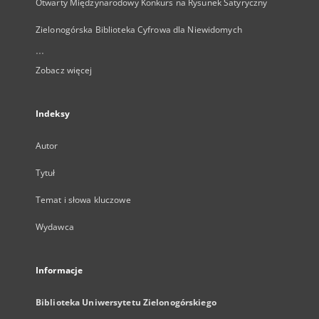
Otwarty Międzynarodowy Konkurs na Rysunek Satyryczny
Zielonogórska Biblioteka Cyfrowa dla Niewidomych
...
Zobacz więcej
Indeksy
Autor
Tytuł
Temat i słowa kluczowe
Wydawca
Informacje
Biblioteka Uniwersytetu Zielonogórskiego