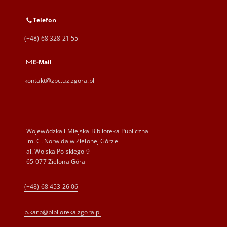
Telefon
(+48) 68 328 21 55
E-Mail
kontakt@zbc.uz.zgora.pl
Wojewódzka i Miejska Biblioteka Publiczna
im. C. Norwida w Zielonej Górze
al. Wojska Polskiego 9
65-077 Zielona Góra
(+48) 68 453 26 06
p.karp@biblioteka.zgora.pl