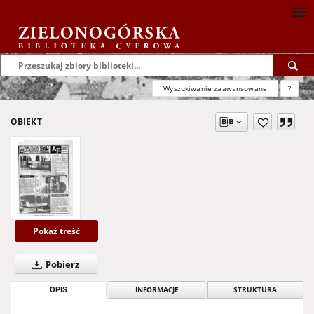
Wyszukiwanie zaawansowane
?
OBIEKT
Pokaż treść
Pobierz
OPIS
INFORMACJE
STRUKTURA