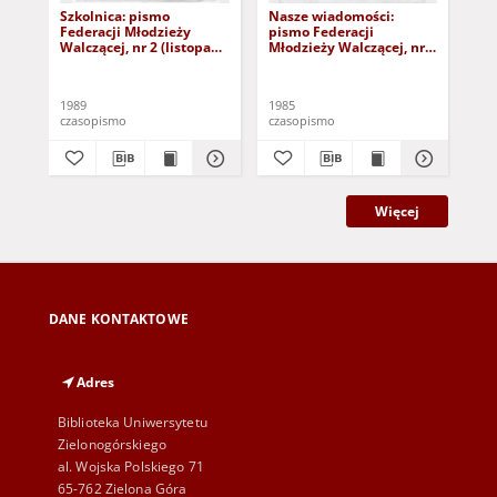
Szkolnica: pismo
Nasze wiadomości:
Na
Federacji Młodzieży
pismo Federacji
pis
Walczącej, nr 2 (listopad
Młodzieży Walczącej, nr 1
Mło
1989)
(23 lutego 1985)
(31
1989
1985
198
czasopismo
czasopismo
cza
Więcej
DANE KONTAKTOWE
Adres
Biblioteka Uniwersytetu
Zielonogórskiego
al. Wojska Polskiego 71
65-762 Zielona Góra