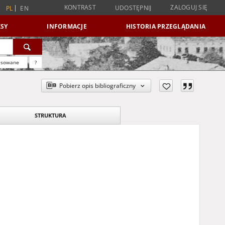
KONTRAST
ZALOGUJ SIĘ
UDOSTĘPNIJ
PL
EN
SY
INFORMACJE
HISTORIA PRZEGLĄDANIA
nsowane
?
Pobierz opis bibliograficzny
STRUKTURA