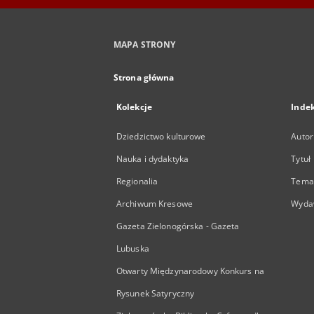
MAPA STRONY
Strona główna
Kolekcje
Inde
Dziedzictwo kulturowe
Autor
Nauka i dydaktyka
Tytuł
Regionalia
Temat
Archiwum Kresowe
Wyda
Gazeta Zielonogórska - Gazeta
Lubuska
Otwarty Międzynarodowy Konkurs na
Rysunek Satyryczny