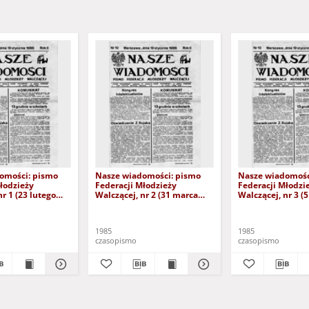
omości: pismo
Nasze wiadomości: pismo
Nasze wiadomośc
łodzieży
Federacji Młodzieży
Federacji Młodzi
nr 1 (23 lutego
Walczącej, nr 2 (31 marca
Walczącej, nr 3 (
1985)
1985
1985
czasopismo
czasopismo