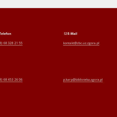
Telefon
E-Mail
8) 68 328 21 55
kontakt@zbc.uz.zgora.pl
8) 68 453 26 06
p.karp@biblioteka.zgora.pl