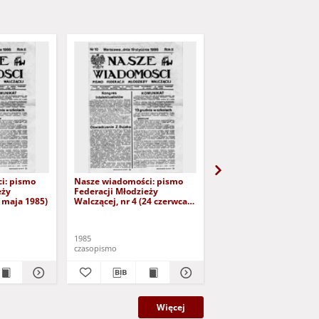
i: pismo
Nasze wiadomości: pismo
Nasze wiadomości: pi
eży
Federacji Młodzieży
Federacji Młodzieży
5 maja 1985)
Walczącej, nr 4 (24 czerwca
Walczącej, nr 5 (25 sie
1985)
1985)
1985
1985
czasopismo
czasopismo
Więcej