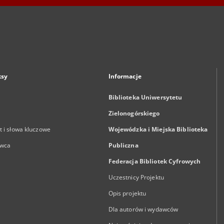
ksy
Informacje
Biblioteka Uniwersytetu
Zielonogórskiego
 i słowa kluczowe
Wojewódzka i Miejska Biblioteka
wca
Publiczna
Federacja Bibliotek Cyfrowych
Uczestnicy Projektu
Opis projektu
Dla autorów i wydawców