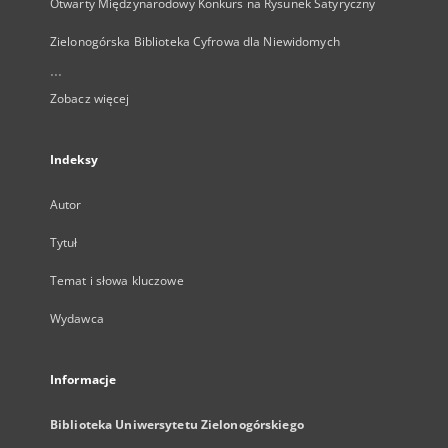
Otwarty Międzynarodowy Konkurs na Rysunek Satyryczny
Zielonogórska Biblioteka Cyfrowa dla Niewidomych
...
Zobacz więcej
Indeksy
Autor
Tytuł
Temat i słowa kluczowe
Wydawca
Informacje
Biblioteka Uniwersytetu Zielonogórskiego