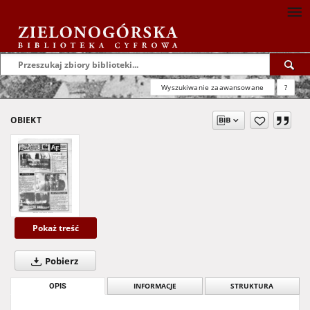
Wyszukiwanie zaawansowane
?
OBIEKT
Pokaż treść
Pobierz
OPIS
INFORMACJE
STRUKTURA