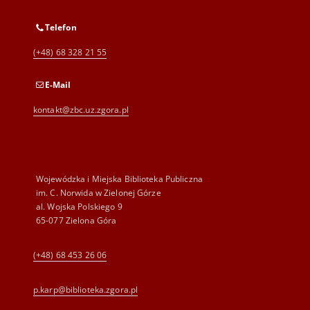
Telefon
(+48) 68 328 21 55
E-Mail
kontakt@zbc.uz.zgora.pl
Wojewódzka i Miejska Biblioteka Publiczna
im. C. Norwida w Zielonej Górze
al. Wojska Polskiego 9
65-077 Zielona Góra
(+48) 68 453 26 06
p.karp@biblioteka.zgora.pl