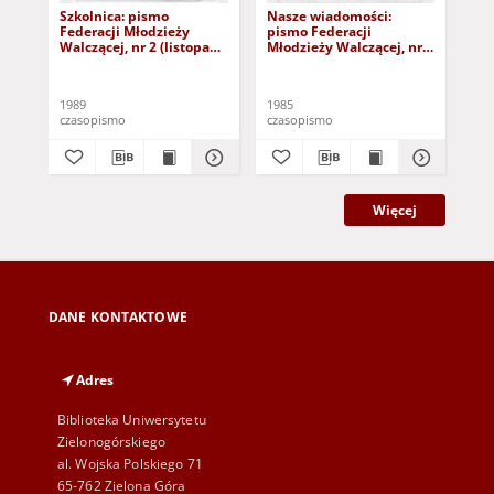
Szkolnica: pismo
Nasze wiadomości:
Na
Federacji Młodzieży
pismo Federacji
pis
Walczącej, nr 2 (listopad
Młodzieży Walczącej, nr 1
Mło
1989)
(23 lutego 1985)
(31
1989
1985
198
czasopismo
czasopismo
cza
Więcej
DANE KONTAKTOWE
Adres
Biblioteka Uniwersytetu
Zielonogórskiego
al. Wojska Polskiego 71
65-762 Zielona Góra