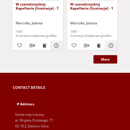
W czarodziejskiej
W czarodziejskiej
W c
Kapellanie [ilustracje] - 7
Kapellanie [ilustracje] - 1
Kap
Marcolla, Jolanta
Marcolla, Jolanta
Mar
1987
1987
198
ilustracja książkowa grafika
ilustracja książkowa grafika
More
CONTACT DETAILS
Address
University Library
al. Wojska Polskiego 71
65-762 Zielona Góra