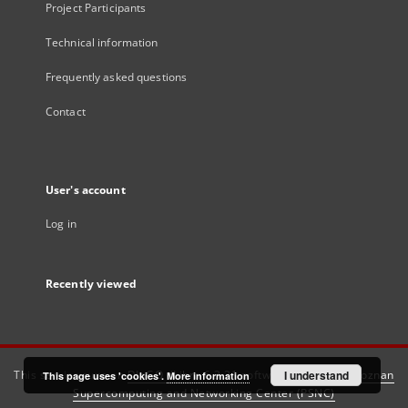
Project Participants
Technical information
Frequently asked questions
Contact
User's account
Log in
Recently viewed
This service runs on
DInGO dLibra 6.3.21
software created by
I understand
Poznan
This page uses 'cookies'.
More information
Supercomputing and Networking Center (PSNC)