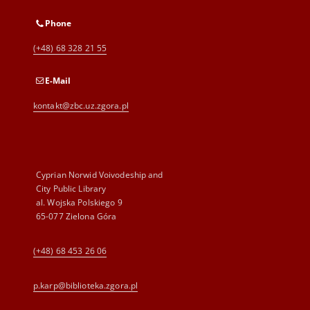
Phone
(+48) 68 328 21 55
E-Mail
kontakt@zbc.uz.zgora.pl
Cyprian Norwid Voivodeship and
City Public Library
al. Wojska Polskiego 9
65-077 Zielona Góra
(+48) 68 453 26 06
p.karp@biblioteka.zgora.pl