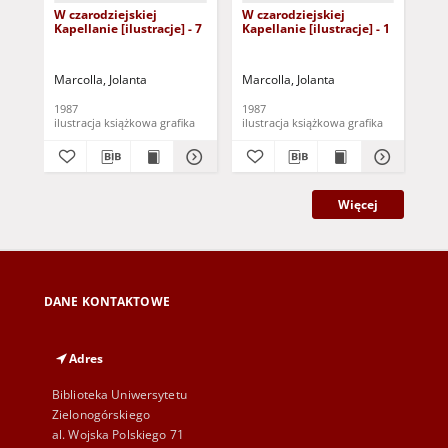
W czarodziejskiej
W czarodziejskiej
W c
Kapellanie [ilustracje] - 7
Kapellanie [ilustracje] - 1
Kap
Marcolla, Jolanta
Marcolla, Jolanta
Mar
1987
1987
198
ilustracja książkowa grafika
ilustracja książkowa grafika
Więcej
DANE KONTAKTOWE
Adres
Biblioteka Uniwersytetu
Zielonogórskiego
al. Wojska Polskiego 71