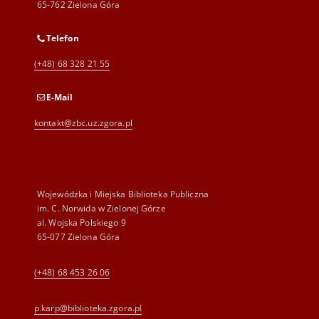
65-762 Zielona Góra
Telefon
(+48) 68 328 21 55
E-Mail
kontakt@zbc.uz.zgora.pl
Wojewódzka i Miejska Biblioteka Publiczna
im. C. Norwida w Zielonej Górze
al. Wojska Polskiego 9
65-077 Zielona Góra
(+48) 68 453 26 06
p.karp@biblioteka.zgora.pl