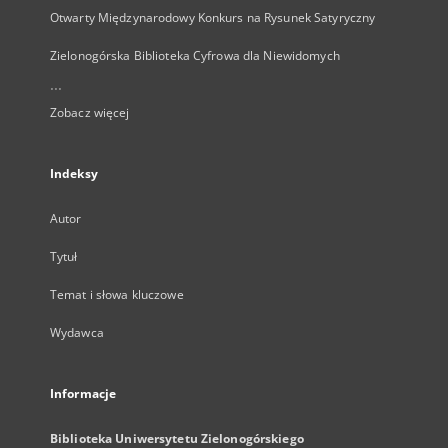
Otwarty Międzynarodowy Konkurs na Rysunek Satyryczny
Zielonogórska Biblioteka Cyfrowa dla Niewidomych
...
Zobacz więcej
Indeksy
Autor
Tytuł
Temat i słowa kluczowe
Wydawca
Informacje
Biblioteka Uniwersytetu Zielonogórskiego