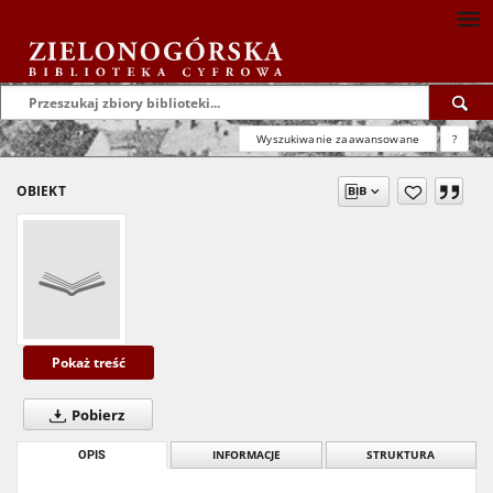
Wyszukiwanie zaawansowane
?
OBIEKT
Pokaż treść
Pobierz
OPIS
INFORMACJE
STRUKTURA