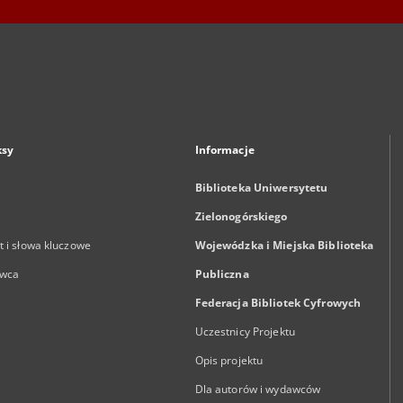
ksy
Informacje
Biblioteka Uniwersytetu
Zielonogórskiego
 i słowa kluczowe
Wojewódzka i Miejska Biblioteka
wca
Publiczna
Federacja Bibliotek Cyfrowych
Uczestnicy Projektu
Opis projektu
Dla autorów i wydawców