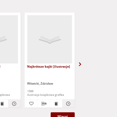
2
Najkrótsze bajki [ilustracje]
Wiersze na dzień dobr
[ilustracje]]
Witwicki, Zdzisław
Witwicki, Zdzisław
1988
1969
a książkowa
ilustracja książkowa grafika
ilustracja książkowa gra
Więcej