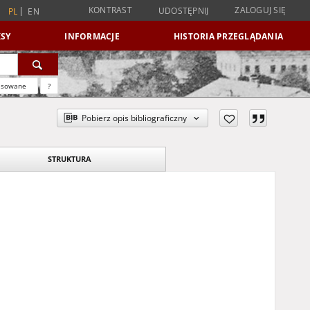
KONTRAST
ZALOGUJ SIĘ
UDOSTĘPNIJ
PL
EN
SY
INFORMACJE
HISTORIA PRZEGLĄDANIA
nsowane
?
Pobierz opis bibliograficzny
STRUKTURA