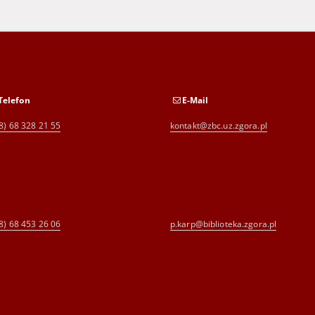
Telefon
E-Mail
8) 68 328 21 55
kontakt@zbc.uz.zgora.pl
8) 68 453 26 06
p.karp@biblioteka.zgora.pl