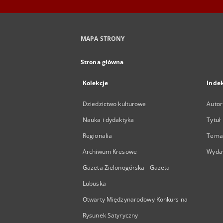
MAPA STRONY
Strona główna
Kolekcje
Inde
Dziedzictwo kulturowe
Autor
Nauka i dydaktyka
Tytuł
Regionalia
Temat
Archiwum Kresowe
Wyda
Gazeta Zielonogórska - Gazeta
Lubuska
Otwarty Międzynarodowy Konkurs na
Rysunek Satyryczny