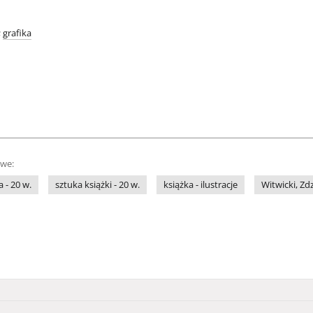
;
grafika
owe:
a - 20 w.
sztuka książki - 20 w.
książka - ilustracje
Witwicki, Zd