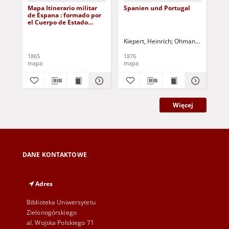
Mapa Itinerario militar
Spanien und Portugal
Tu
de Espana : formado por
[D
el Cuerpo de Estado
kar
Mayor del Ejercito :
publicado por el
Kiepert, Heinrich
Ohmann, C.
Sulzer,
Kie
Deposito de la Guerra
1865
1876
187
mapa
mapa
ma
Więcej
DANE KONTAKTOWE
Adres
Biblioteka Uniwersytetu
Zielonogórskiego
al. Wojska Polskiego 71