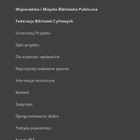
Wojewódzka i Miejska Biblioteka Publiczna
Federacja Bibliotek Cyfrowych
Uczestnicy Projektu
Opis projektu
Dla autorów i wydawców
Najczęściej zadawane pytania
Informacje techniczne
Kontakt
Statystyki
Oprogramowanie dLibra
Polityka prywatności
Kanały RSS