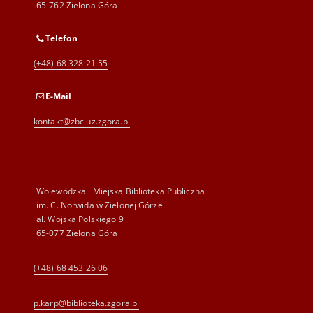
65-762 Zielona Góra
Telefon
(+48) 68 328 21 55
E-Mail
kontakt@zbc.uz.zgora.pl
Wojewódzka i Miejska Biblioteka Publiczna
im. C. Norwida w Zielonej Górze
al. Wojska Polskiego 9
65-077 Zielona Góra
(+48) 68 453 26 06
p.karp@biblioteka.zgora.pl