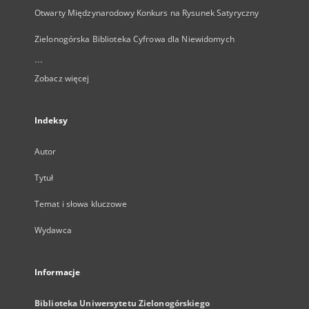
Otwarty Międzynarodowy Konkurs na Rysunek Satyryczny
Zielonogórska Biblioteka Cyfrowa dla Niewidomych
...
Zobacz więcej
Indeksy
Autor
Tytuł
Temat i słowa kluczowe
Wydawca
Informacje
Biblioteka Uniwersytetu Zielonogórskiego