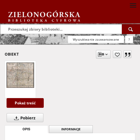
Wyszukiwanie zaawansowane
?
OBIEKT
Pokaż treść
Pobierz
OPIS
INFORMACJE