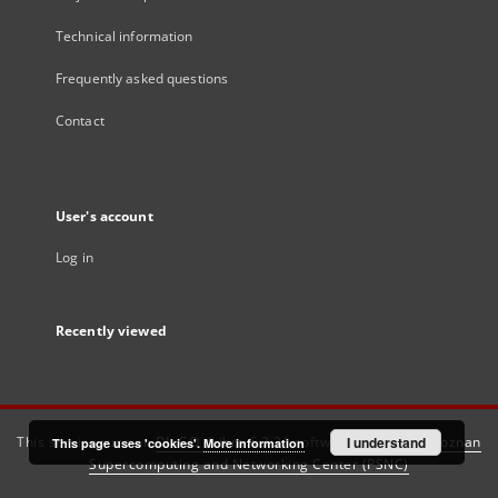
Technical information
Frequently asked questions
Contact
User's account
Log in
Recently viewed
This service runs on
DInGO dLibra 6.3.21
software created by
I understand
Poznan
This page uses 'cookies'.
More information
Supercomputing and Networking Center (PSNC)