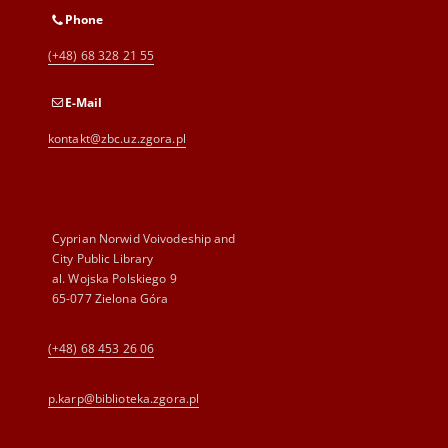
Phone
(+48) 68 328 21 55
E-Mail
kontakt@zbc.uz.zgora.pl
Cyprian Norwid Voivodeship and
City Public Library
al. Wojska Polskiego 9
65-077 Zielona Góra
(+48) 68 453 26 06
p.karp@biblioteka.zgora.pl