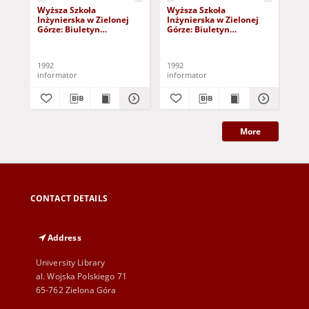
Wyższa Szkoła
Wyższa Szkoła
Wy
Inżynierska w Zielonej
Inżynierska w Zielonej
Inż
Górze: Biuletyn
Górze: Biuletyn
Gór
Informacyjny Rektoratu,
Informacyjny Rektoratu,
Inf
nr 9 (19) (4 grudnia 1992
nr 2 (12) (3 lutego 1992 r.)
nr 
r.)
1992
1992
199
informator
informator
inf
More
CONTACT DETAILS
Address
University Library
al. Wojska Polskiego 71
65-762 Zielona Góra