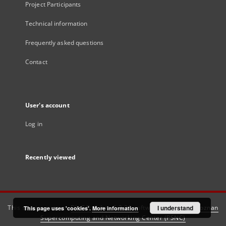
Project Participants
Technical information
Frequently asked questions
Contact
User's account
Log in
Recently viewed
This service runs on
DInGO dLibra 6.3.21
software created by
I understand
Poznan
This page uses 'cookies'.
More information
Supercomputing and Networking Center (PSNC)