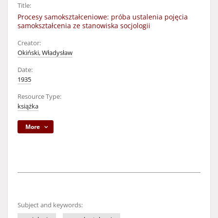
Title:
Procesy samokształceniowe: próba ustalenia pojęcia
samokształcenia ze stanowiska socjologii
Creator:
Okiński, Władysław
Date:
1935
Resource Type:
książka
More
Subject and keywords: