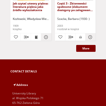
Jak czytać utwory piękna:
Część 3 - Zbiorowości
Wp
literatura piękna jako
społeczne (dokument
soc
źródło wykształcenia
dostępny po zalogowaniu
tylko dla osób z
dysfunkcją wzroku)
Kozłowski, Władysław Mieczysław (1858-1935)
Szacka, Barbara (1930- )
Sza
1909
2003
200
książka
rozdział w książce
roz
More
CONTACT DETAILS
Address
University Library
al. Wojska Polskiego 71
65-762 Zielona Góra