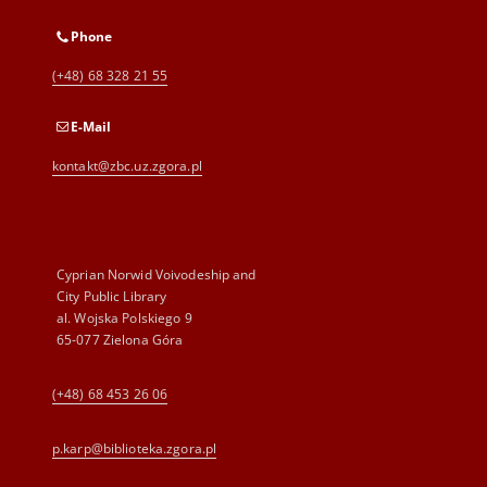
Phone
(+48) 68 328 21 55
E-Mail
kontakt@zbc.uz.zgora.pl
Cyprian Norwid Voivodeship and
City Public Library
al. Wojska Polskiego 9
65-077 Zielona Góra
(+48) 68 453 26 06
p.karp@biblioteka.zgora.pl