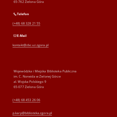
65-762 Zielona Góra
Telefon
(+48) 68 328 21 55
E-Mail
kontakt@zbc.uz.zgora.pl
Wojewódzka i Miejska Biblioteka Publiczna
im. C. Norwida w Zielonej Górze
al. Wojska Polskiego 9
65-077 Zielona Góra
(+48) 68 453 26 06
p.karp@biblioteka.zgora.pl