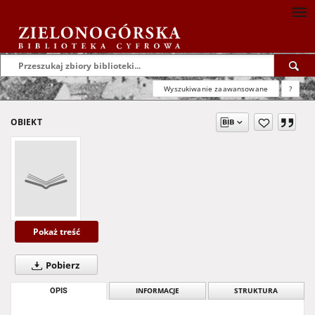
Wyszukiwanie zaawansowane
?
OBIEKT
Pokaż treść
Pobierz
OPIS
INFORMACJE
STRUKTURA