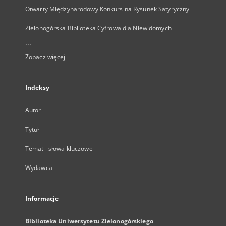
Otwarty Międzynarodowy Konkurs na Rysunek Satyryczny
Zielonogórska Biblioteka Cyfrowa dla Niewidomych
...
Zobacz więcej
Indeksy
Autor
Tytuł
Temat i słowa kluczowe
Wydawca
Informacje
Biblioteka Uniwersytetu Zielonogórskiego