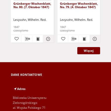
Grünberger Wochenblatt,
Grünberger Wochenblatt,
Gr
No. 80. (7. Oktober 1847)
No. 79. (4. Oktober 1847)
No.
18
Levysohn, Wilhelm. Red.
Levysohn, Wilhelm. Red.
Lev
1847
1847
184
czasopismo
czasopismo
cza
Więcej
DANE KONTAKTOWE
Adres
Biblioteka Uniwersytetu
Zielonogórskiego
al. Wojska Polskiego 71