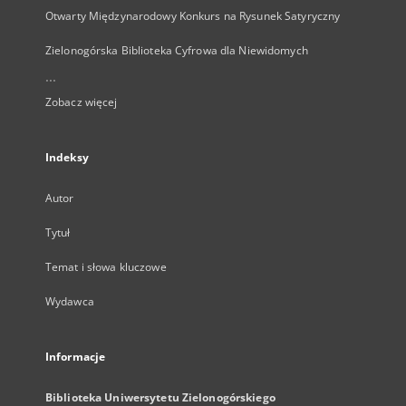
Otwarty Międzynarodowy Konkurs na Rysunek Satyryczny
Zielonogórska Biblioteka Cyfrowa dla Niewidomych
...
Zobacz więcej
Indeksy
Autor
Tytuł
Temat i słowa kluczowe
Wydawca
Informacje
Biblioteka Uniwersytetu Zielonogórskiego