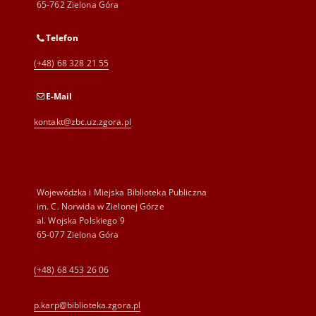
65-762 Zielona Góra
Telefon
(+48) 68 328 21 55
E-Mail
kontakt@zbc.uz.zgora.pl
Wojewódzka i Miejska Biblioteka Publiczna
im. C. Norwida w Zielonej Górze
al. Wojska Polskiego 9
65-077 Zielona Góra
(+48) 68 453 26 06
p.karp@biblioteka.zgora.pl