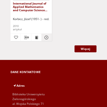
International Journal of
Applied Mathematics
and Computer Science
(AMCS), volume 20,
number 2 (2010) -
Korbicz, Józef (1951- ) - red.
Uciński, Dariusz - red.
Contents
2010
artykuł
Więcej
DANE KONTAKTOWE
Adres
Biblioteka Uniwersytetu
Zielonogórskiego
al. Wojska Polskiego 71