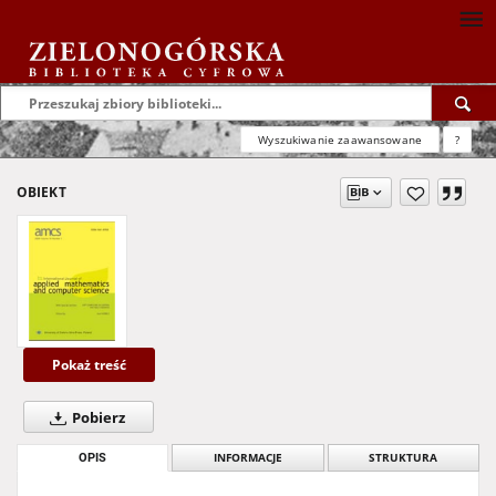
Wyszukiwanie zaawansowane
?
OBIEKT
Pokaż treść
Pobierz
OPIS
INFORMACJE
STRUKTURA