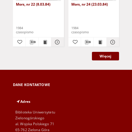
Mors, nr 22 (8.03.84)
Mors, nr 24 (23.03.84)
Mor
1984
1984
198
czasopismo
czasopismo
cza
Więcej
DANE KONTAKTOWE
Adres
Biblioteka Uniwersytetu
Zielonogórskiego
al. Wojska Polskiego 71
65-762 Zielona Góra