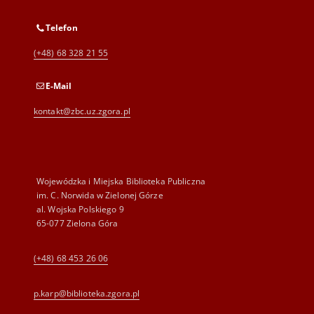
Telefon
(+48) 68 328 21 55
E-Mail
kontakt@zbc.uz.zgora.pl
Wojewódzka i Miejska Biblioteka Publiczna
im. C. Norwida w Zielonej Górze
al. Wojska Polskiego 9
65-077 Zielona Góra
(+48) 68 453 26 06
p.karp@biblioteka.zgora.pl