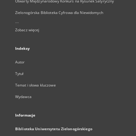
Otwarty Międzynarodowy Konkurs na Rysunek Satyryczny
Zielonogórska Biblioteka Cyfrowa dla Niewidomych
...
Zobacz więcej
Indeksy
Autor
Tytuł
Temat i słowa kluczowe
Wydawca
Informacje
Biblioteka Uniwersytetu Zielonogórskiego