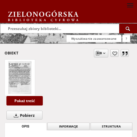
Wyszukiwanie zaawansowane
?
OBIEKT
Pokaż treść
Pobierz
OPIS
INFORMACJE
STRUKTURA