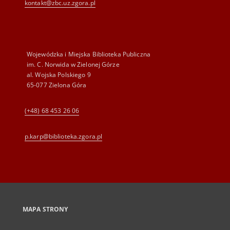
kontakt@zbc.uz.zgora.pl
Wojewódzka i Miejska Biblioteka Publiczna
im. C. Norwida w Zielonej Górze
al. Wojska Polskiego 9
65-077 Zielona Góra
(+48) 68 453 26 06
p.karp@biblioteka.zgora.pl
MAPA STRONY