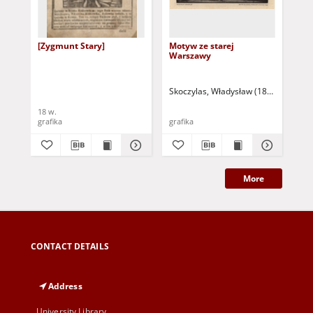
[Zygmunt Stary]
Motyw ze starej
Łu
Warszawy
Skoczylas, Władysław (1883-1934)
Sko
18 w.
grafika
grafika
gra
More
CONTACT DETAILS
Address
University Library