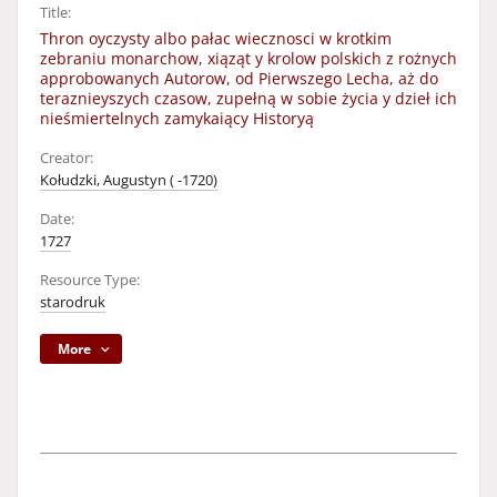
Title:
Thron oyczysty albo pałac wiecznosci w krotkim
zebraniu monarchow, xiąząt y krolow polskich z rożnych
approbowanych Autorow, od Pierwszego Lecha, aż do
teraznieyszych czasow, zupełną w sobie życia y dzieł ich
nieśmiertelnych zamykaiący Historyą
Creator:
Kołudzki, Augustyn ( -1720)
Date:
1727
Resource Type:
starodruk
More