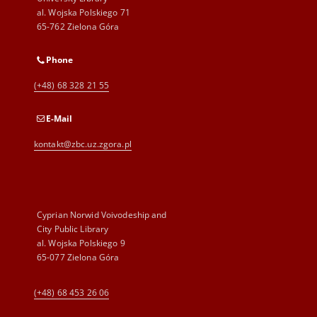
al. Wojska Polskiego 71
65-762 Zielona Góra
Phone
(+48) 68 328 21 55
E-Mail
kontakt@zbc.uz.zgora.pl
Cyprian Norwid Voivodeship and
City Public Library
al. Wojska Polskiego 9
65-077 Zielona Góra
(+48) 68 453 26 06