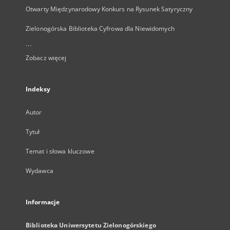
Otwarty Międzynarodowy Konkurs na Rysunek Satyryczny
Zielonogórska Biblioteka Cyfrowa dla Niewidomych
...
Zobacz więcej
Indeksy
Autor
Tytuł
Temat i słowa kluczowe
Wydawca
Informacje
Biblioteka Uniwersytetu Zielonogórskiego