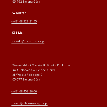
65-762 Zielona Góra
Telefon
(+48) 68 328 21 55
E-Mail
kontakt@zbc.uz.zgora.pl
Wojewódzka i Miejska Biblioteka Publiczna
im. C. Norwida w Zielonej Górze
al. Wojska Polskiego 9
65-077 Zielona Góra
(+48) 68 453 26 06
p.karp@biblioteka.zgora.pl