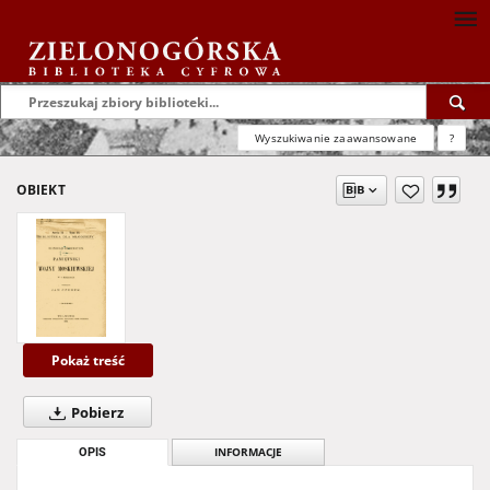
Wyszukiwanie zaawansowane
?
OBIEKT
Pokaż treść
Pobierz
OPIS
INFORMACJE