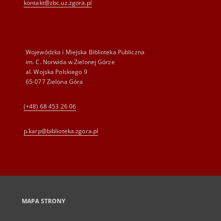
kontakt@zbc.uz.zgora.pl
Wojewódzka i Miejska Biblioteka Publiczna
im. C. Norwida w Zielonej Górze
al. Wojska Polskiego 9
65-077 Zielona Góra
(+48) 68 453 26 06
p.karp@biblioteka.zgora.pl
MAPA STRONY