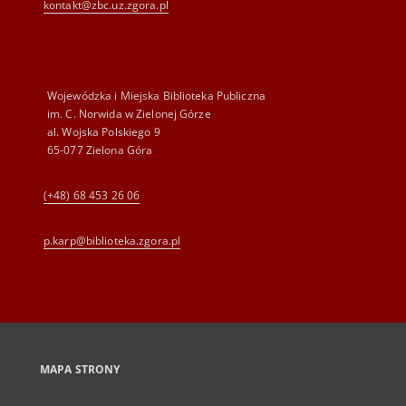
kontakt@zbc.uz.zgora.pl
Wojewódzka i Miejska Biblioteka Publiczna
im. C. Norwida w Zielonej Górze
al. Wojska Polskiego 9
65-077 Zielona Góra
(+48) 68 453 26 06
p.karp@biblioteka.zgora.pl
MAPA STRONY