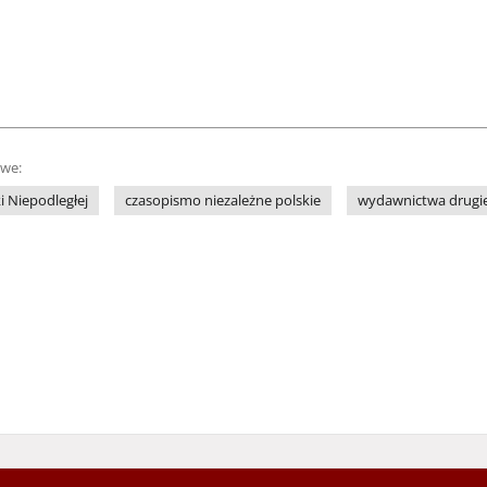
owe:
i Niepodległej
czasopismo niezależne polskie
wydawnictwa drugi