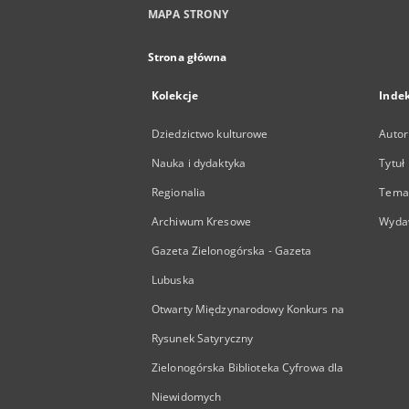
MAPA STRONY
Strona główna
Kolekcje
Inde
Dziedzictwo kulturowe
Autor
Nauka i dydaktyka
Tytuł
Regionalia
Temat
Archiwum Kresowe
Wyda
Gazeta Zielonogórska - Gazeta
Lubuska
Otwarty Międzynarodowy Konkurs na
Rysunek Satyryczny
Zielonogórska Biblioteka Cyfrowa dla
Niewidomych