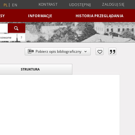
KONTRAST
ZALOGUJ SIĘ
UDOSTĘPNIJ
PL
EN
SY
INFORMACJE
HISTORIA PRZEGLĄDANIA
nsowane
?
Pobierz opis bibliograficzny
STRUKTURA