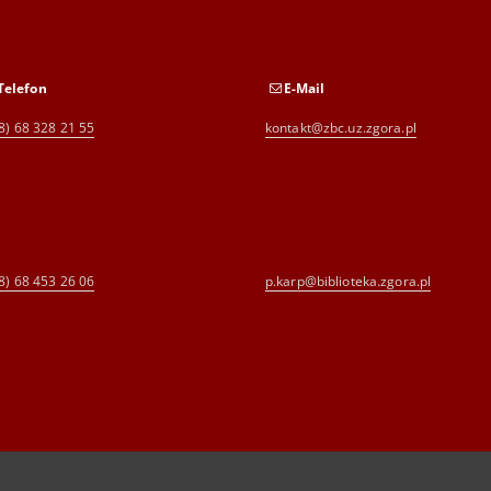
Telefon
E-Mail
8) 68 328 21 55
kontakt@zbc.uz.zgora.pl
8) 68 453 26 06
p.karp@biblioteka.zgora.pl