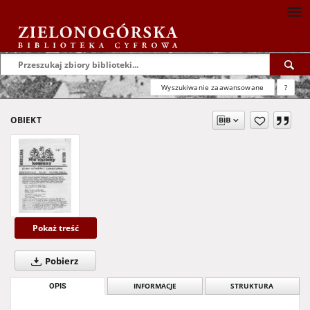
Wyszukiwanie zaawansowane
?
OBIEKT
Pokaż treść
Pobierz
OPIS
INFORMACJE
STRUKTURA