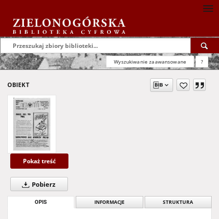
Wyszukiwanie zaawansowane
?
OBIEKT
Pokaż treść
Pobierz
OPIS
INFORMACJE
STRUKTURA