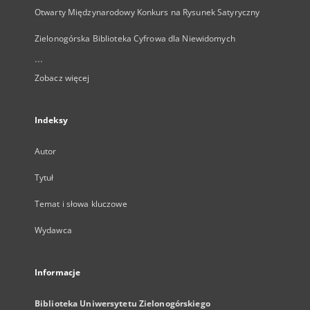
Otwarty Międzynarodowy Konkurs na Rysunek Satyryczny
Zielonogórska Biblioteka Cyfrowa dla Niewidomych
...
Zobacz więcej
Indeksy
Autor
Tytuł
Temat i słowa kluczowe
Wydawca
Informacje
Biblioteka Uniwersytetu Zielonogórskiego