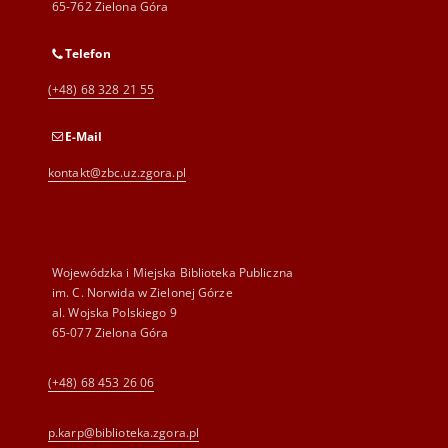
65-762 Zielona Góra
Telefon
(+48) 68 328 21 55
E-Mail
kontakt@zbc.uz.zgora.pl
Wojewódzka i Miejska Biblioteka Publiczna
im. C. Norwida w Zielonej Górze
al. Wojska Polskiego 9
65-077 Zielona Góra
(+48) 68 453 26 06
p.karp@biblioteka.zgora.pl