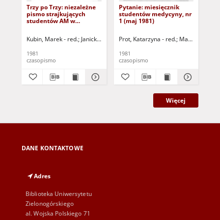
Trzy po Trzy: niezależne
Pytanie: miesięcznik
Pyt
pismo strajkujących
studentów medycyny, nr
st
studentów AM w
1 (maj 1981)
2 (
Warszawie, nr 1 (25.11.81)
Kubin, Marek - red.
Janicki, Robert - red.
Prot, Katarzyna - red.
Mazur, Julia - red.
Makowiecka, Ag
Matuszek, I
Pro
1981
1981
198
czasopismo
czasopismo
cza
Więcej
DANE KONTAKTOWE
Adres
Biblioteka Uniwersytetu
Zielonogórskiego
al. Wojska Polskiego 71