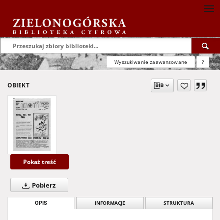
Wyszukiwanie zaawansowane
?
OBIEKT
Pokaż treść
Pobierz
OPIS
INFORMACJE
STRUKTURA