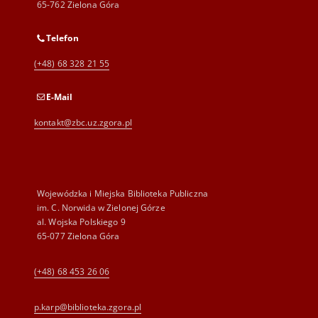
65-762 Zielona Góra
Telefon
(+48) 68 328 21 55
E-Mail
kontakt@zbc.uz.zgora.pl
Wojewódzka i Miejska Biblioteka Publiczna
im. C. Norwida w Zielonej Górze
al. Wojska Polskiego 9
65-077 Zielona Góra
(+48) 68 453 26 06
p.karp@biblioteka.zgora.pl