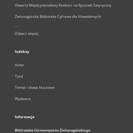
Otwarty Międzynarodowy Konkurs na Rysunek Satyryczny
Zielonogórska Biblioteka Cyfrowa dla Niewidomych
...
Zobacz więcej
Indeksy
Autor
Tytuł
Temat i słowa kluczowe
Wydawca
Informacje
Biblioteka Uniwersytetu Zielonogórskiego