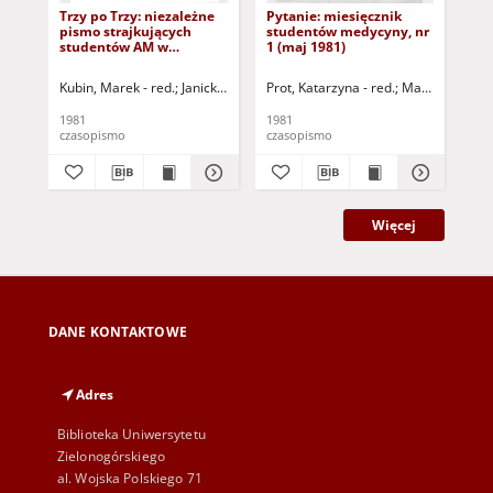
Trzy po Trzy: niezależne
Pytanie: miesięcznik
Pyt
pismo strajkujących
studentów medycyny, nr
st
studentów AM w
1 (maj 1981)
2 (
Warszawie, nr 1 (25.11.81)
Kubin, Marek - red.
Janicki, Robert - red.
Prot, Katarzyna - red.
Mazur, Julia - red.
Makowiecka, Ag
Matuszek, I
Pro
1981
1981
198
czasopismo
czasopismo
cza
Więcej
DANE KONTAKTOWE
Adres
Biblioteka Uniwersytetu
Zielonogórskiego
al. Wojska Polskiego 71