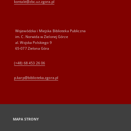
kontakt@zbc.uz.zgora.pl
Wojewódzka i Miejska Biblioteka Publiczna
im. C. Norwida w Zielonej Górze
al. Wojska Polskiego 9
65-077 Zielona Góra
(+48) 68 453 26 06
p.karp@biblioteka.zgora.pl
MAPA STRONY