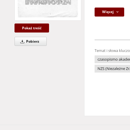
Więcej
Pokaż treść
Pobierz
Temat i słowa klucz
czasopismo akade
NZS (Niezależne Z