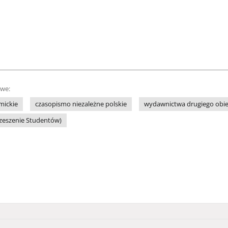
owe:
mickie
czasopismo niezależne polskie
wydawnictwa drugiego obi
rzeszenie Studentów)