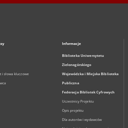
ksy
Informacje
Biblioteka Uniwersytetu
Zielonogórskiego
 i słowa kluczowe
Wojewódzka i Miejska Biblioteka
wca
Publiczna
Federacja Bibliotek Cyfrowych
Uczestnicy Projektu
Opis projektu
Dla autorów i wydawców