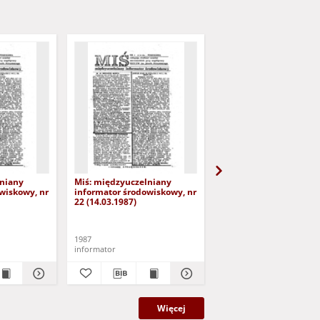
lniany
Miś: międzyuczelniany
Miś: międzyuczelniany
wiskowy, nr
informator środowiskowy, nr
informator środowisko
22 (14.03.1987)
24 (1.04.1987)
1987
1987
informator
informator
Więcej