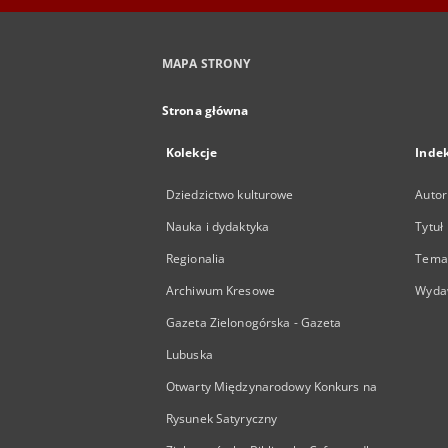
MAPA STRONY
Strona główna
Kolekcje
Inde
Dziedzictwo kulturowe
Autor
Nauka i dydaktyka
Tytuł
Regionalia
Temat
Archiwum Kresowe
Wyda
Gazeta Zielonogórska - Gazeta
Lubuska
Otwarty Międzynarodowy Konkurs na
Rysunek Satyryczny