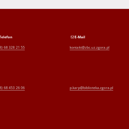
Telefon
E-Mail
8) 68 328 21 55
kontakt@zbc.uz.zgora.pl
8) 68 453 26 06
p.karp@biblioteka.zgora.pl