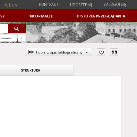
KONTRAST
ZALOGUJ SIĘ
UDOSTĘPNIJ
PL
EN
SY
INFORMACJE
HISTORIA PRZEGLĄDANIA
nsowane
?
Pobierz opis bibliograficzny
STRUKTURA