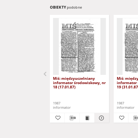
OBIEKTY
podobne
Miś: międzyuczelniany
Miś: międz
informator środowiskowy, nr
informator
18 (17.01.87)
19 (31.01.87
1987
1987
informator
informator