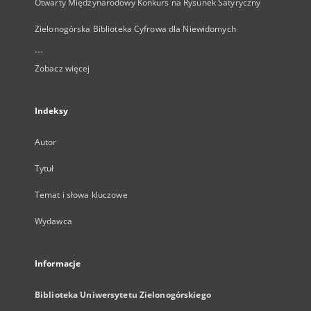
Otwarty Międzynarodowy Konkurs na Rysunek Satyryczny
Zielonogórska Biblioteka Cyfrowa dla Niewidomych
...
Zobacz więcej
Indeksy
Autor
Tytuł
Temat i słowa kluczowe
Wydawca
Informacje
Biblioteka Uniwersytetu Zielonogórskiego