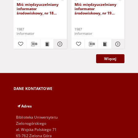
Miś: międzyuczelniany
Miś: międzyuczelniany
Mi
informator
informator
in
środowiskowy, nr 18
środowiskowy, nr 19
śro
(17.01.87)
(31.01.87)
(14
1987
1987
198
informator
informator
inf
Więcej
DANE KONTAKTOWE
Adres
Biblioteka Uniwersytetu
Zielonogórskiego
al. Wojska Polskiego 71
65-762 Zielona Góra