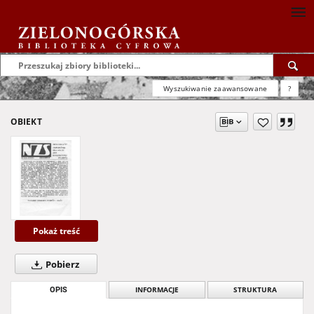
Wyszukiwanie zaawansowane
?
OBIEKT
Pokaż treść
Pobierz
OPIS
INFORMACJE
STRUKTURA