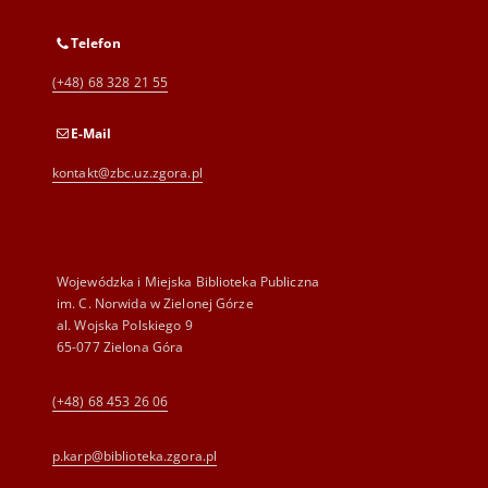
Telefon
(+48) 68 328 21 55
E-Mail
kontakt@zbc.uz.zgora.pl
Wojewódzka i Miejska Biblioteka Publiczna
im. C. Norwida w Zielonej Górze
al. Wojska Polskiego 9
65-077 Zielona Góra
(+48) 68 453 26 06
p.karp@biblioteka.zgora.pl