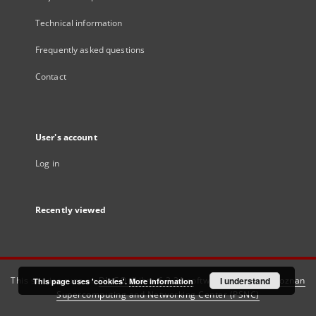
Technical information
Frequently asked questions
Contact
User's account
Log in
Recently viewed
This service runs on
DInGO dLibra 6.3.21
software created by
I understand
Poznan
This page uses 'cookies'.
More information
Supercomputing and Networking Center (PSNC)