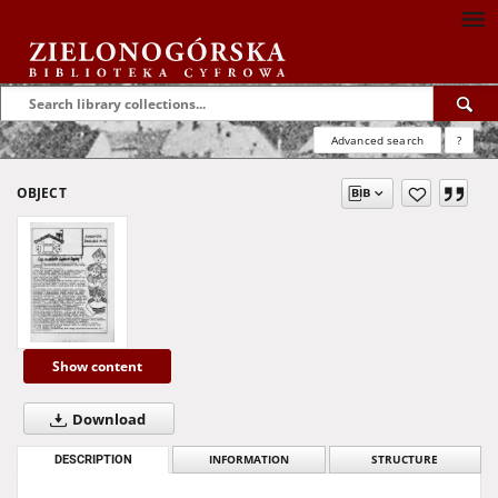
Advanced search
?
OBJECT
Show content
Download
DESCRIPTION
INFORMATION
STRUCTURE