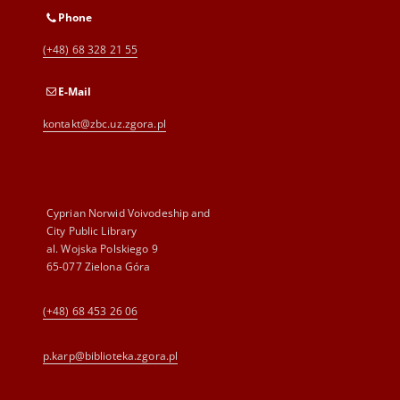
Phone
(+48) 68 328 21 55
E-Mail
kontakt@zbc.uz.zgora.pl
Cyprian Norwid Voivodeship and
City Public Library
al. Wojska Polskiego 9
65-077 Zielona Góra
(+48) 68 453 26 06
p.karp@biblioteka.zgora.pl