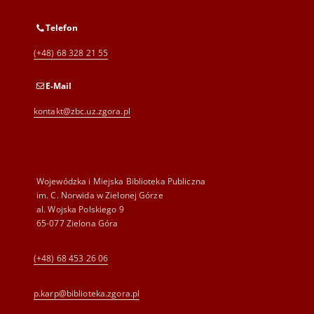
Telefon
(+48) 68 328 21 55
E-Mail
kontakt@zbc.uz.zgora.pl
Wojewódzka i Miejska Biblioteka Publiczna
im. C. Norwida w Zielonej Górze
al. Wojska Polskiego 9
65-077 Zielona Góra
(+48) 68 453 26 06
p.karp@biblioteka.zgora.pl