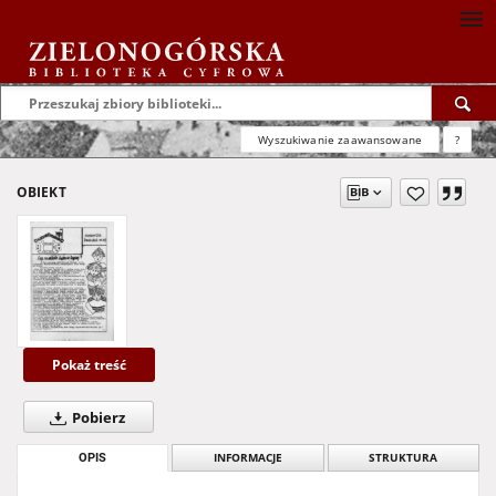
Wyszukiwanie zaawansowane
?
OBIEKT
Pokaż treść
Pobierz
OPIS
INFORMACJE
STRUKTURA