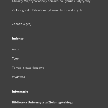
Otwarty Międzynarodowy Konkurs na Rysunek Satyryczny
Zielonogórska Biblioteka Cyfrowa dla Niewidomych
...
Zobacz więcej
Indeksy
Autor
Tytuł
Temat i słowa kluczowe
Wydawca
Informacje
Biblioteka Uniwersytetu Zielonogórskiego