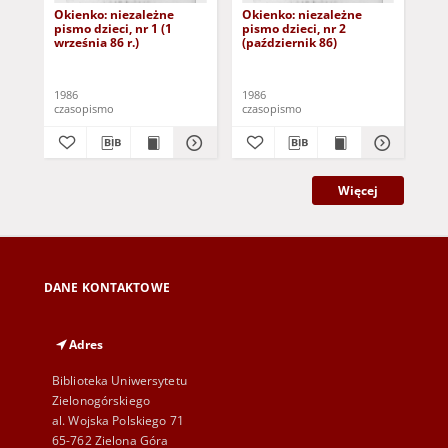
Okienko: niezależne
Okienko: niezależne
Oki
pismo dzieci, nr 1 (1
pismo dzieci, nr 2
pis
września 86 r.)
(październik 86)
1986
1986
198
czasopismo
czasopismo
cza
Więcej
DANE KONTAKTOWE
Adres
Biblioteka Uniwersytetu
Zielonogórskiego
al. Wojska Polskiego 71
65-762 Zielona Góra