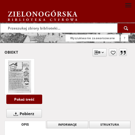
Wyszukiwanie zaawansowane
?
OBIEKT
Pokaż treść
Pobierz
OPIS
INFORMACJE
STRUKTURA