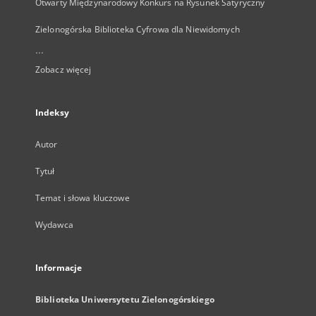
Otwarty Międzynarodowy Konkurs na Rysunek Satyryczny
Zielonogórska Biblioteka Cyfrowa dla Niewidomych
...
Zobacz więcej
Indeksy
Autor
Tytuł
Temat i słowa kluczowe
Wydawca
Informacje
Biblioteka Uniwersytetu Zielonogórskiego