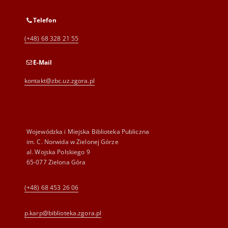
Telefon
(+48) 68 328 21 55
E-Mail
kontakt@zbc.uz.zgora.pl
Wojewódzka i Miejska Biblioteka Publiczna
im. C. Norwida w Zielonej Górze
al. Wojska Polskiego 9
65-077 Zielona Góra
(+48) 68 453 26 06
p.karp@biblioteka.zgora.pl