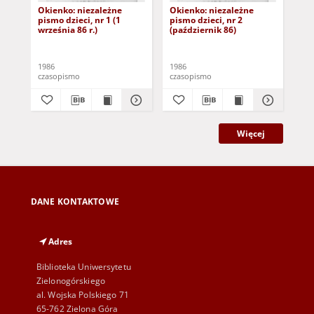
Okienko: niezależne
Okienko: niezależne
Oki
pismo dzieci, nr 1 (1
pismo dzieci, nr 2
pis
września 86 r.)
(październik 86)
1986
1986
198
czasopismo
czasopismo
cza
Więcej
DANE KONTAKTOWE
Adres
Biblioteka Uniwersytetu
Zielonogórskiego
al. Wojska Polskiego 71
65-762 Zielona Góra