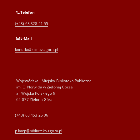
Telefon
(+48) 68 328 21 55
E-Mail
kontakt@zbc.uz.zgora.pl
Wojewódzka i Miejska Biblioteka Publiczna
im. C. Norwida w Zielonej Górze
al. Wojska Polskiego 9
65-077 Zielona Góra
(+48) 68 453 26 06
p.karp@biblioteka.zgora.pl