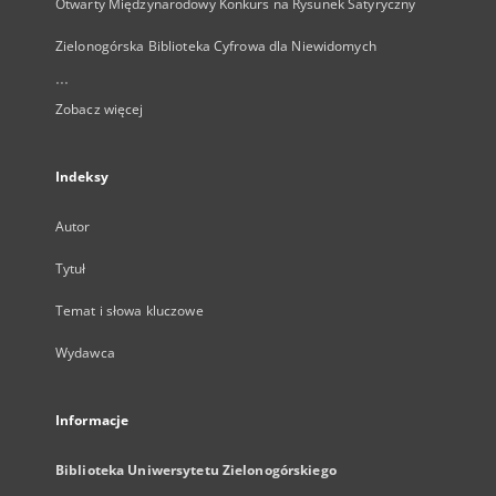
Otwarty Międzynarodowy Konkurs na Rysunek Satyryczny
Zielonogórska Biblioteka Cyfrowa dla Niewidomych
...
Zobacz więcej
Indeksy
Autor
Tytuł
Temat i słowa kluczowe
Wydawca
Informacje
Biblioteka Uniwersytetu Zielonogórskiego