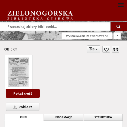
Wyszukiwanie zaawansowane
?
OBIEKT
Pokaż treść
Pobierz
OPIS
INFORMACJE
STRUKTURA