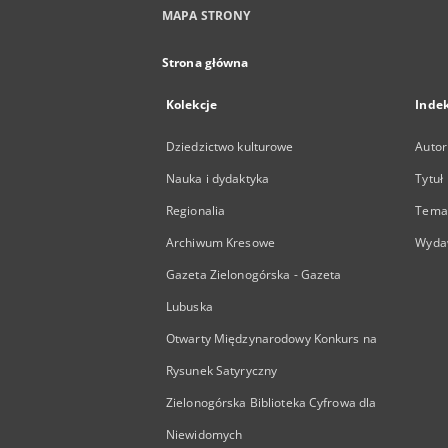
MAPA STRONY
Strona główna
Kolekcje
Inde
Dziedzictwo kulturowe
Autor
Nauka i dydaktyka
Tytuł
Regionalia
Temat
Archiwum Kresowe
Wyda
Gazeta Zielonogórska - Gazeta
Lubuska
Otwarty Międzynarodowy Konkurs na
Rysunek Satyryczny
Zielonogórska Biblioteka Cyfrowa dla
Niewidomych