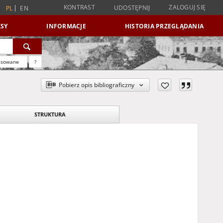
KONTRAST
ZALOGUJ SIĘ
UDOSTĘPNIJ
PL
EN
SY
INFORMACJE
HISTORIA PRZEGLĄDANIA
nsowane
?
Pobierz opis bibliograficzny
STRUKTURA