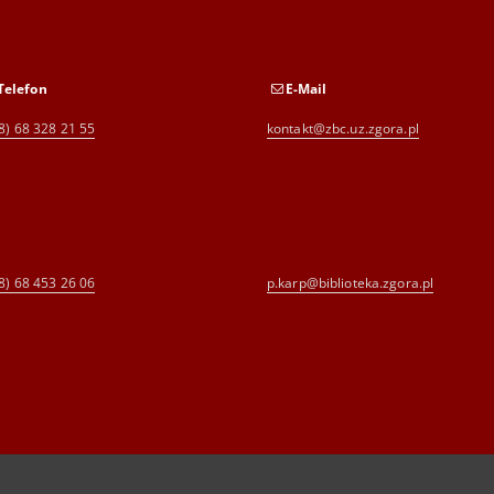
Telefon
E-Mail
8) 68 328 21 55
kontakt@zbc.uz.zgora.pl
8) 68 453 26 06
p.karp@biblioteka.zgora.pl