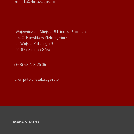
kontakt@zbc.uz.zgora.pl
Wojewódzka i Miejska Biblioteka Publiczna
im. C. Norwida w Zielonej Górze
al. Wojska Polskiego 9
65-077 Zielona Góra
(+48) 68 453 26 06
p.karp@biblioteka.zgora.pl
MAPA STRONY