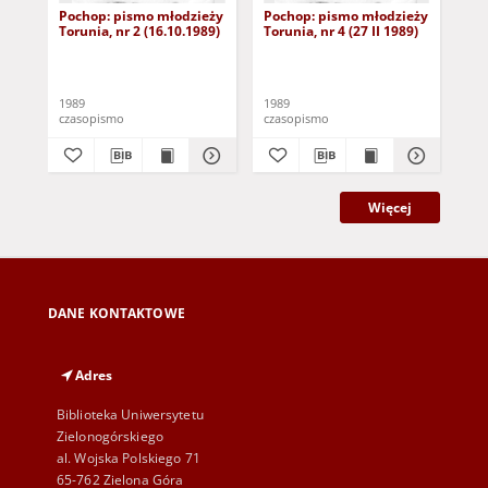
Pochop: pismo młodzieży
Pochop: pismo młodzieży
Po
Torunia, nr 2 (16.10.1989)
Torunia, nr 4 (27 II 1989)
Tor
1989
1989
198
czasopismo
czasopismo
cza
Więcej
DANE KONTAKTOWE
Adres
Biblioteka Uniwersytetu
Zielonogórskiego
al. Wojska Polskiego 71
65-762 Zielona Góra