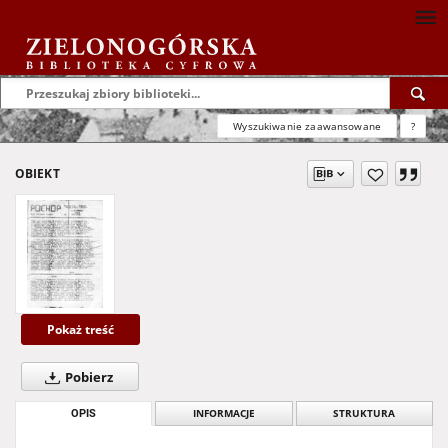
Wyszukiwanie zaawansowane
?
OBIEKT
Pokaż treść
Pobierz
OPIS
INFORMACJE
STRUKTURA