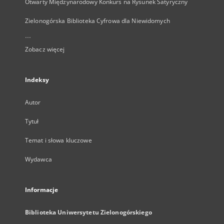
Otwarty Międzynarodowy Konkurs na Rysunek Satyryczny
Zielonogórska Biblioteka Cyfrowa dla Niewidomych
...
Zobacz więcej
Indeksy
Autor
Tytuł
Temat i słowa kluczowe
Wydawca
Informacje
Biblioteka Uniwersytetu Zielonogórskiego