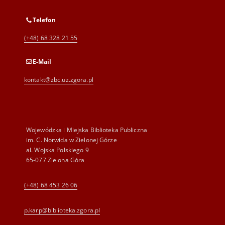
Telefon
(+48) 68 328 21 55
E-Mail
kontakt@zbc.uz.zgora.pl
Wojewódzka i Miejska Biblioteka Publiczna
im. C. Norwida w Zielonej Górze
al. Wojska Polskiego 9
65-077 Zielona Góra
(+48) 68 453 26 06
p.karp@biblioteka.zgora.pl