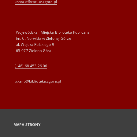
kontakt@zbc.uz.zgora.pl
Wojewódzka i Miejska Biblioteka Publiczna
im. C. Norwida w Zielonej Górze
al. Wojska Polskiego 9
65-077 Zielona Góra
(+48) 68 453 26 06
p.karp@biblioteka.zgora.pl
MAPA STRONY