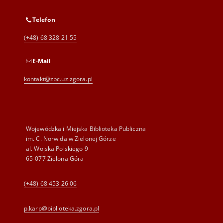
Telefon
(+48) 68 328 21 55
E-Mail
kontakt@zbc.uz.zgora.pl
Wojewódzka i Miejska Biblioteka Publiczna
im. C. Norwida w Zielonej Górze
al. Wojska Polskiego 9
65-077 Zielona Góra
(+48) 68 453 26 06
p.karp@biblioteka.zgora.pl