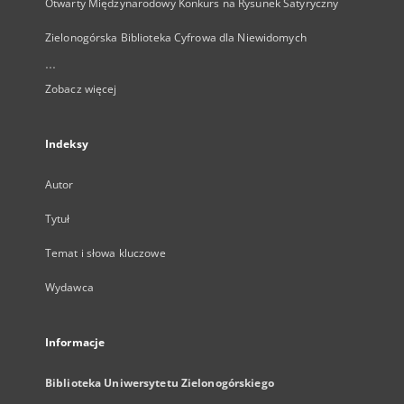
Otwarty Międzynarodowy Konkurs na Rysunek Satyryczny
Zielonogórska Biblioteka Cyfrowa dla Niewidomych
...
Zobacz więcej
Indeksy
Autor
Tytuł
Temat i słowa kluczowe
Wydawca
Informacje
Biblioteka Uniwersytetu Zielonogórskiego