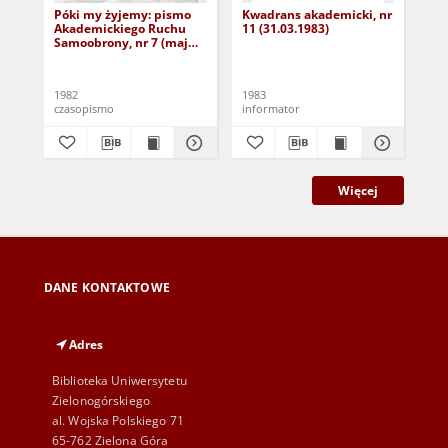
Póki my żyjemy: pismo
Kwadrans akademicki, nr
Kw
Akademickiego Ruchu
11 (31.03.1983)
12 
Samoobrony, nr 7 (maj
1982)
1982
1983
198
czasopismo
informator
inf
Więcej
DANE KONTAKTOWE
Adres
Biblioteka Uniwersytetu
Zielonogórskiego
al. Wojska Polskiego 71
65-762 Zielona Góra