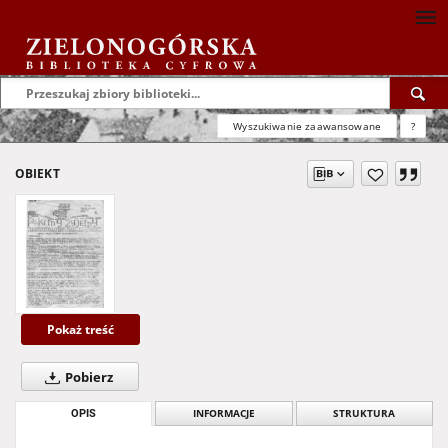
Wyszukiwanie zaawansowane
?
OBIEKT
Pokaż treść
Pobierz
OPIS
INFORMACJE
STRUKTURA