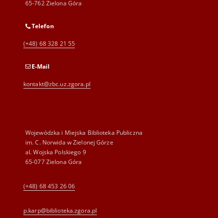
65-762 Zielona Góra
Telefon
(+48) 68 328 21 55
E-Mail
kontakt@zbc.uz.zgora.pl
Wojewódzka i Miejska Biblioteka Publiczna
im. C. Norwida w Zielonej Górze
al. Wojska Polskiego 9
65-077 Zielona Góra
(+48) 68 453 26 06
p.karp@biblioteka.zgora.pl