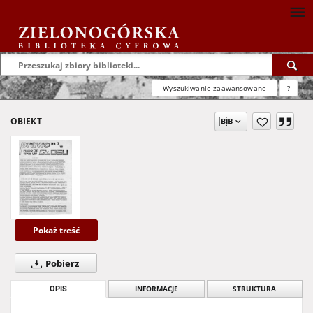
Wyszukiwanie zaawansowane
?
OBIEKT
Pokaż treść
Pobierz
OPIS
INFORMACJE
STRUKTURA