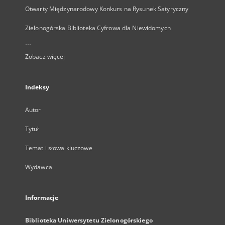
Otwarty Międzynarodowy Konkurs na Rysunek Satyryczny
Zielonogórska Biblioteka Cyfrowa dla Niewidomych
...
Zobacz więcej
Indeksy
Autor
Tytuł
Temat i słowa kluczowe
Wydawca
Informacje
Biblioteka Uniwersytetu Zielonogórskiego