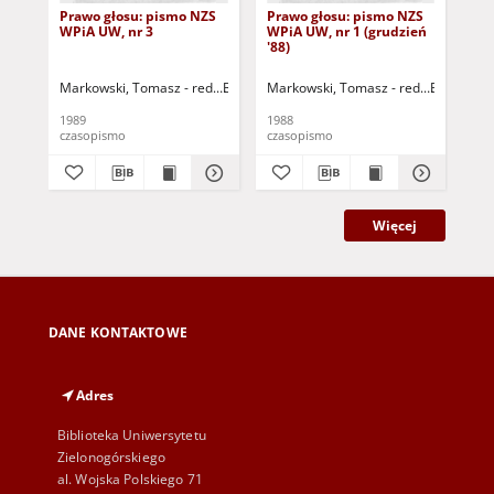
Prawo głosu: pismo NZS
Prawo głosu: pismo NZS
Mi
WPiA UW, nr 3
WPiA UW, nr 1 (grudzień
in
'88)
śro
(17
Markowski, Tomasz - red.
Busz, Filip - red.
Markowski, Tomasz - red.
Kasprzyk, Gosława - red.
Busz, Filip 
G
1989
1988
198
czasopismo
czasopismo
inf
Więcej
DANE KONTAKTOWE
Adres
Biblioteka Uniwersytetu
Zielonogórskiego
al. Wojska Polskiego 71