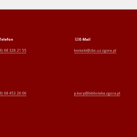
Telefon
E-Mail
8) 68 328 21 55
kontakt@zbc.uz.zgora.pl
8) 68 453 26 06
p.karp@biblioteka.zgora.pl