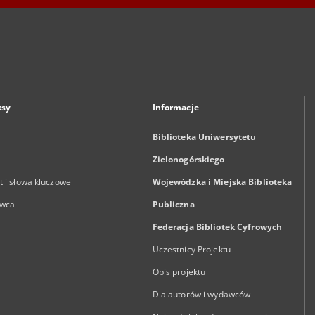
ksy
Informacje
Biblioteka Uniwersytetu
Zielonogórskiego
 i słowa kluczowe
Wojewódzka i Miejska Biblioteka
wca
Publiczna
Federacja Bibliotek Cyfrowych
Uczestnicy Projektu
Opis projektu
Dla autorów i wydawców