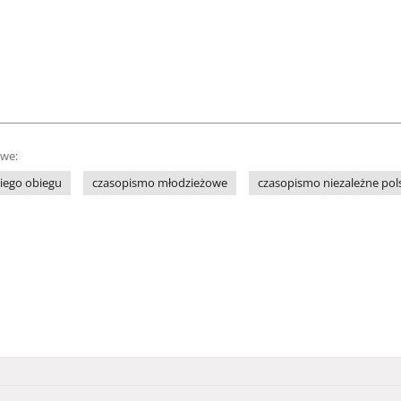
owe:
iego obiegu
czasopismo młodzieżowe
czasopismo niezależne pol