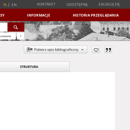
KONTRAST
ZALOGUJ SIĘ
UDOSTĘPNIJ
PL
EN
SY
INFORMACJE
HISTORIA PRZEGLĄDANIA
nsowane
?
Pobierz opis bibliograficzny
STRUKTURA