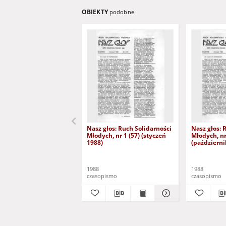
OBIEKTY
podobne
Nasz głos: Ruch Solidarności
Nasz głos: 
Młodych, nr 1 (57) (styczeń
Młodych, nr
1988)
(październi
1988
1988
czasopismo
czasopismo