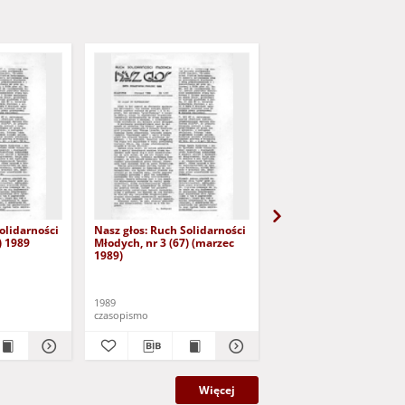
olidarności
Nasz głos: Ruch Solidarności
Nasz głos: Ruch Solida
) 1989
Młodych, nr 3 (67) (marzec
Młodych, nr 4 (68) (kwi
1989)
1989)
1989
1989
czasopismo
czasopismo
Więcej