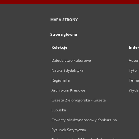
MAPA STRONY
Strona główna
Kolekcje
Inde
Dziedzictwo kulturowe
Autor
Nauka i dydaktyka
Tytuł
Regionalia
Temat
Archiwum Kresowe
Wyda
Gazeta Zielonogórska - Gazeta
Lubuska
Otwarty Międzynarodowy Konkurs na
Rysunek Satyryczny