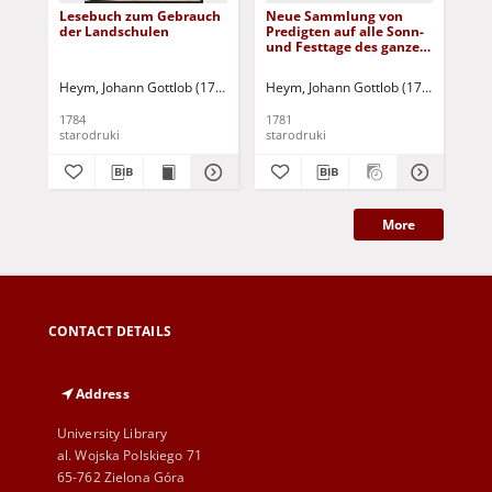
Lesebuch zum Gebrauch
Neue Sammlung von
Vo
der Landschulen
Predigten auf alle Sonn-
von
und Festtage des ganzen
chr
Jahres uber selbst
übe
erwahlte biblische
Fes
Heym, Johann Gottlob (1738-1788)
Heym, Johann Gottlob (1738-1788)
Hey
Schriftstellen: Bd. 2
gan
hä
1784
1781
179
ver
starodruki
starodruki
sta
üb
More
CONTACT DETAILS
Address
University Library
al. Wojska Polskiego 71
65-762 Zielona Góra