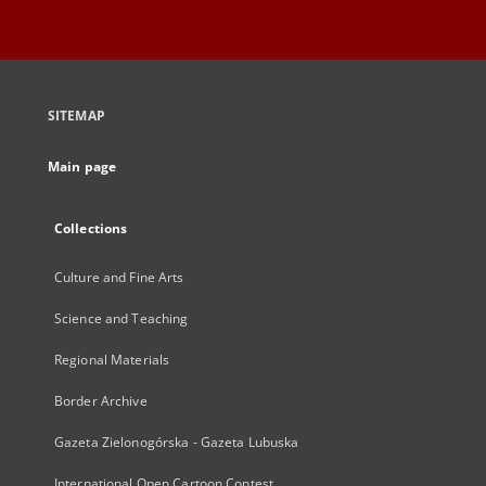
SITEMAP
Main page
Collections
Culture and Fine Arts
Science and Teaching
Regional Materials
Border Archive
Gazeta Zielonogórska - Gazeta Lubuska
International Open Cartoon Contest