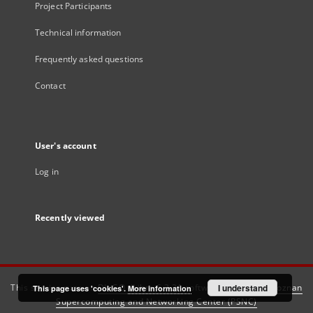
Project Participants
Technical information
Frequently asked questions
Contact
User's account
Log in
Recently viewed
This service runs on
DInGO dLibra 6.3.21
software created by
I understand
Poznan
This page uses 'cookies'.
More information
Supercomputing and Networking Center (PSNC)