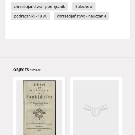
chrześcijaństwo - podręcznik
Sulechów
podręczniki - 18 w.
chrześcijaństwo - nauczanie
OBJECTS
similar