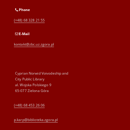
Phone
(+48) 68 328 21 55
E-Mail
kontakt@zbc.uz.zgora.pl
Cyprian Norwid Voivodeship and
City Public Library
al. Wojska Polskiego 9
65-077 Zielona Góra
(+48) 68 453 26 06
p.karp@biblioteka.zgora.pl