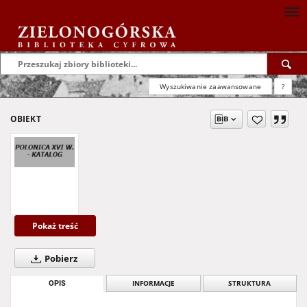
Wyszukiwanie zaawansowane
?
OBIEKT
Pokaż treść
Pobierz
OPIS
INFORMACJE
STRUKTURA