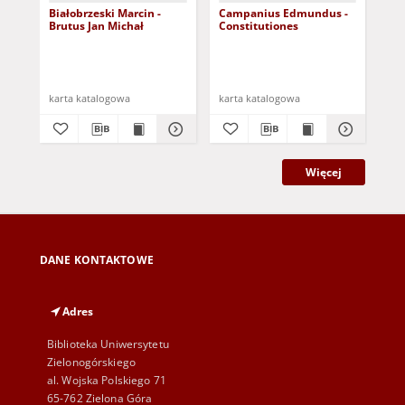
Białobrzeski Marcin -
Campanius Edmundus -
Hei
Brutus Jan Michał
Constitutiones
Hos
karta katalogowa
karta katalogowa
kar
Więcej
DANE KONTAKTOWE
Adres
Biblioteka Uniwersytetu
Zielonogórskiego
al. Wojska Polskiego 71
65-762 Zielona Góra