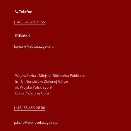
Telefon
(+48) 68 328 21 55
E-Mail
kontakt@zbc.uz.zgora.pl
Wojewódzka i Miejska Biblioteka Publiczna
im. C. Norwida w Zielonej Górze
al. Wojska Polskiego 9
65-077 Zielona Góra
(+48) 68 453 26 06
p.karp@biblioteka.zgora.pl