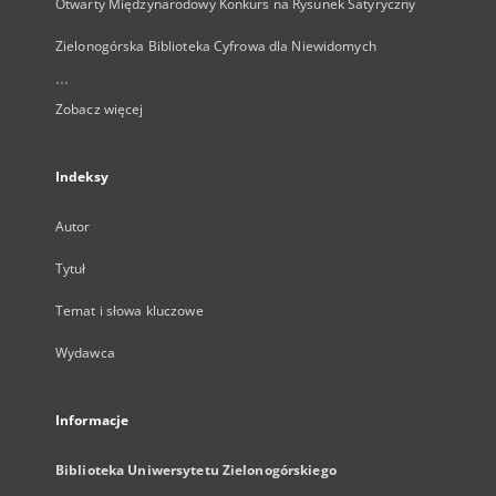
Otwarty Międzynarodowy Konkurs na Rysunek Satyryczny
Zielonogórska Biblioteka Cyfrowa dla Niewidomych
...
Zobacz więcej
Indeksy
Autor
Tytuł
Temat i słowa kluczowe
Wydawca
Informacje
Biblioteka Uniwersytetu Zielonogórskiego