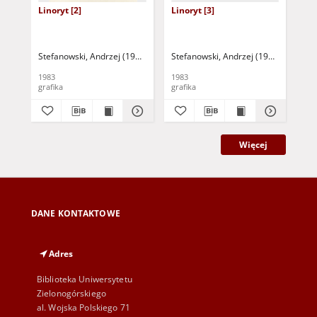
Linoryt [2]
Linoryt [3]
Lin
Stefanowski, Andrzej (1937- )
Stefanowski, Andrzej (1937- )
Ste
1983
1983
198
grafika
grafika
gra
Więcej
DANE KONTAKTOWE
Adres
Biblioteka Uniwersytetu
Zielonogórskiego
al. Wojska Polskiego 71