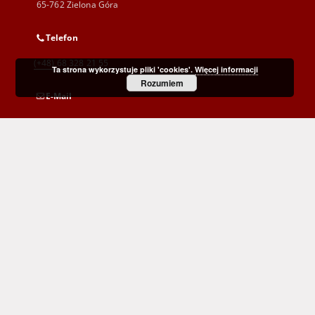
65-762 Zielona Góra
Telefon
(+48) 68 328 21 55
Ta strona wykorzystuje pliki 'cookies'.
Więcej informacji
Rozumiem
E-Mail
kontakt@zbc.uz.zgora.pl
Wojewódzka i Miejska Biblioteka Publiczna
im. C. Norwida w Zielonej Górze
al. Wojska Polskiego 9
65-077 Zielona Góra
(+48) 68 453 26 06
p.karp@biblioteka.zgora.pl