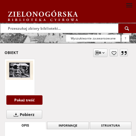
Wyszukiwanie zaawansowane
?
OBIEKT
Pokaż treść
Pobierz
OPIS
INFORMACJE
STRUKTURA