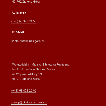
65-762 Zielona Góra
Telefon
(+48) 68 328 21 55
E-Mail
kontakt@zbc.uz.zgora.pl
Wojewódzka i Miejska Biblioteka Publiczna
im. C. Norwida w Zielonej Górze
al. Wojska Polskiego 9
65-077 Zielona Góra
(+48) 68 453 26 06
p.karp@biblioteka.zgora.pl