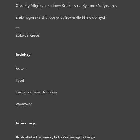
Otwarty Międzynarodowy Konkurs na Rysunek Satyryczny
Zielonogórska Biblioteka Cyfrowa dla Niewidomych
...
Zobacz więcej
Indeksy
Autor
Tytuł
Temat i słowa kluczowe
Wydawca
Informacje
Biblioteka Uniwersytetu Zielonogórskiego