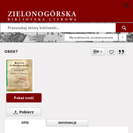
Wyszukiwanie zaawansowane
?
OBIEKT
Pokaż treść
Pobierz
OPIS
INFORMACJE