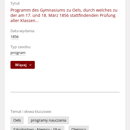
Tytuł:
Programm des Gymnasiums zu Oels, durch welches zu
der am 17. und 18. März 1856 stattfindenden Prüfung
aller Klassen...
Data wydania:
1856
Typ zasobu:
program
Więcej
Temat i słowa kluczowe:
Oels
programy nauczania
Szkolnictwo - Niemcy - 19 w.
Oleśnica