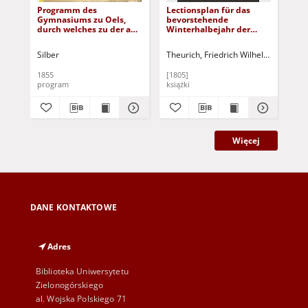
Programm des
Lectionsplan für das
Lec
Gymnasiums zu Oels,
bevorstehende
Gel
durch welches zu der am
Winterhalbejahr der
im
2. und 3. April 1855
üffentlichen
18
stattfindenden Prüfung
Erziehungsanstalten zu
Silber
Theurich, Friedrich Wilhelm (drukarz)
aller Klassen...
Züllichau
1855
[1805]
[18
program
książki
ksi
Więcej
DANE KONTAKTOWE
Adres
Biblioteka Uniwersytetu
Zielonogórskiego
al. Wojska Polskiego 71