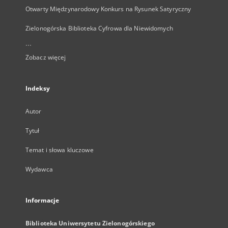
Otwarty Międzynarodowy Konkurs na Rysunek Satyryczny
Zielonogórska Biblioteka Cyfrowa dla Niewidomych
...
Zobacz więcej
Indeksy
Autor
Tytuł
Temat i słowa kluczowe
Wydawca
Informacje
Biblioteka Uniwersytetu Zielonogórskiego