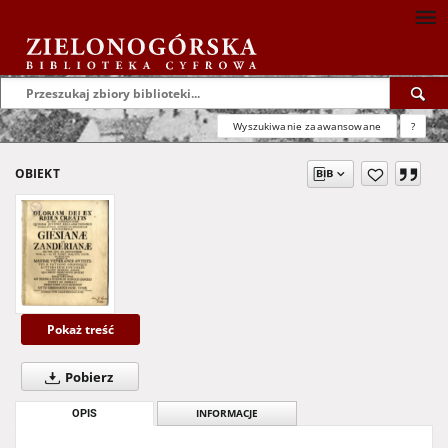
Wyszukiwanie zaawansowane
?
OBIEKT
Pokaż treść
Pobierz
OPIS
INFORMACJE