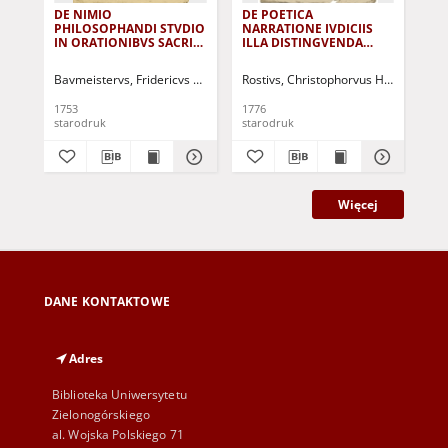
DE NIMIO
DE POETICA
De
PHILOSOPHANDI STVDIO
NARRATIONE IVDICIIS
Seg
IN ORATIONIBVS SACRIS
ILLA DISTINGVENDA
...
DISSERIT ET
BREVITER DISSERIT, AD
AMPLISSIMVM SENATVM
GREGORII MAETTIGII
Bavmeistervs, Fridericvs Christianvs
Rostivs, Christophorvus Hieremias
AD EXAMEN VERNVM...
CONCELEBRANDAM
MEMORIAM....
1753
1776
175
starodruk
starodruk
sta
Więcej
DANE KONTAKTOWE
Adres
Biblioteka Uniwersytetu
Zielonogórskiego
al. Wojska Polskiego 71