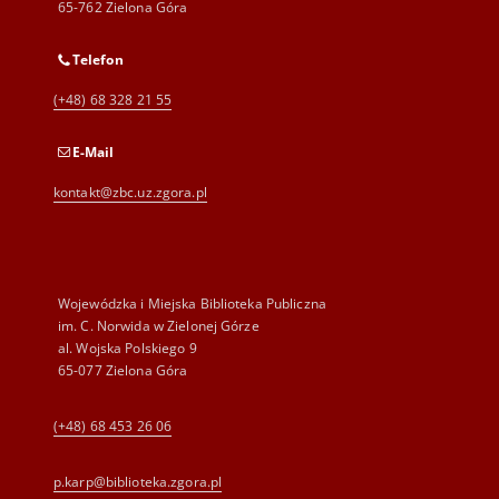
65-762 Zielona Góra
Telefon
(+48) 68 328 21 55
E-Mail
kontakt@zbc.uz.zgora.pl
Wojewódzka i Miejska Biblioteka Publiczna
im. C. Norwida w Zielonej Górze
al. Wojska Polskiego 9
65-077 Zielona Góra
(+48) 68 453 26 06
p.karp@biblioteka.zgora.pl