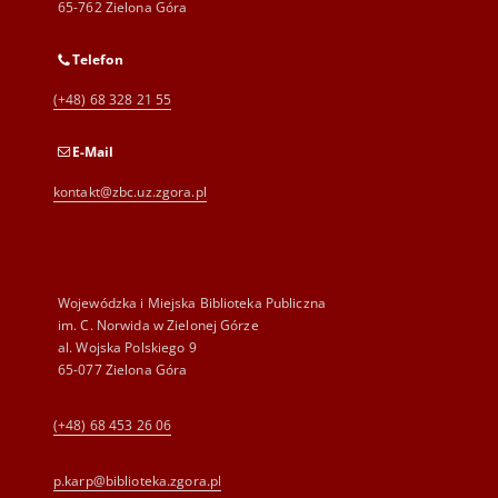
65-762 Zielona Góra
Telefon
(+48) 68 328 21 55
E-Mail
kontakt@zbc.uz.zgora.pl
Wojewódzka i Miejska Biblioteka Publiczna
im. C. Norwida w Zielonej Górze
al. Wojska Polskiego 9
65-077 Zielona Góra
(+48) 68 453 26 06
p.karp@biblioteka.zgora.pl