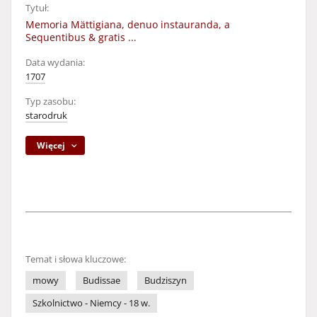
Tytuł:
Memoria Mättigiana, denuo instauranda, a
Sequentibus & gratis ...
Data wydania:
1707
Typ zasobu:
starodruk
Więcej
Temat i słowa kluczowe:
mowy
Budissae
Budziszyn
Szkolnictwo - Niemcy - 18 w.