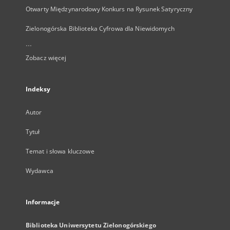
Otwarty Międzynarodowy Konkurs na Rysunek Satyryczny
Zielonogórska Biblioteka Cyfrowa dla Niewidomych
...
Zobacz więcej
Indeksy
Autor
Tytuł
Temat i słowa kluczowe
Wydawca
Informacje
Biblioteka Uniwersytetu Zielonogórskiego