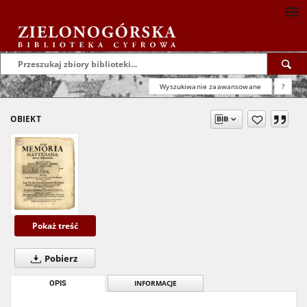
Wyszukiwanie zaawansowane
?
OBIEKT
Pokaż treść
Pobierz
OPIS
INFORMACJE