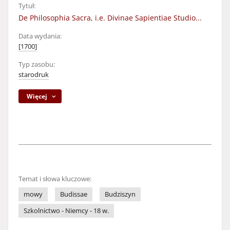
Tytuł:
De Philosophia Sacra, i.e. Divinae Sapientiae Studio...
Data wydania:
[1700]
Typ zasobu:
starodruk
Więcej
Temat i słowa kluczowe:
mowy
Budissae
Budziszyn
Szkolnictwo - Niemcy - 18 w.