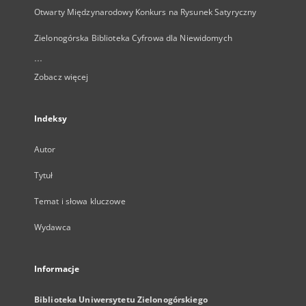
Otwarty Międzynarodowy Konkurs na Rysunek Satyryczny
Zielonogórska Biblioteka Cyfrowa dla Niewidomych
...
Zobacz więcej
Indeksy
Autor
Tytuł
Temat i słowa kluczowe
Wydawca
Informacje
Biblioteka Uniwersytetu Zielonogórskiego