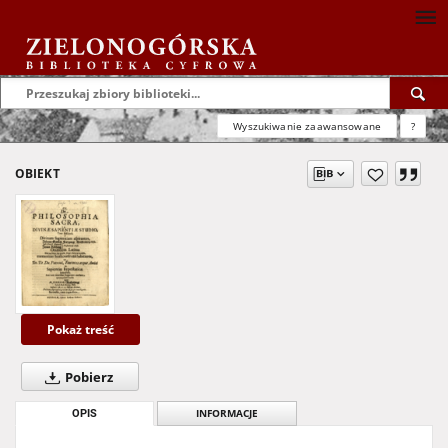
Wyszukiwanie zaawansowane
?
OBIEKT
Pokaż treść
Pobierz
OPIS
INFORMACJE