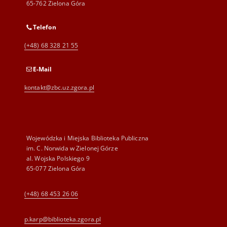
65-762 Zielona Góra
Telefon
(+48) 68 328 21 55
E-Mail
kontakt@zbc.uz.zgora.pl
Wojewódzka i Miejska Biblioteka Publiczna
im. C. Norwida w Zielonej Górze
al. Wojska Polskiego 9
65-077 Zielona Góra
(+48) 68 453 26 06
p.karp@biblioteka.zgora.pl