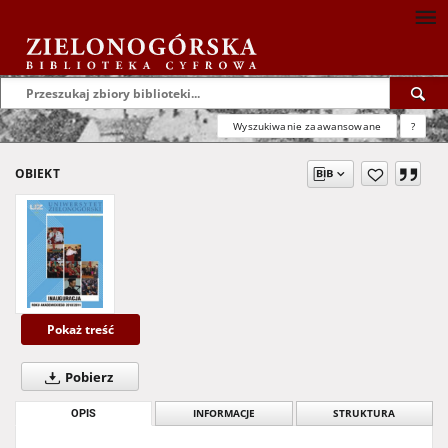
Wyszukiwanie zaawansowane
?
OBIEKT
Pokaż treść
Pobierz
OPIS
INFORMACJE
STRUKTURA