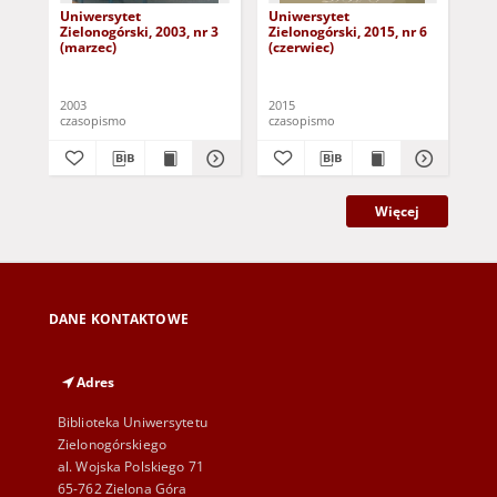
Uniwersytet
Uniwersytet
Un
Zielonogórski, 2003, nr 3
Zielonogórski, 2015, nr 6
Zie
(marzec)
(czerwiec)
(pa
2003
2015
201
czasopismo
czasopismo
cza
Więcej
DANE KONTAKTOWE
Adres
Biblioteka Uniwersytetu
Zielonogórskiego
al. Wojska Polskiego 71
65-762 Zielona Góra