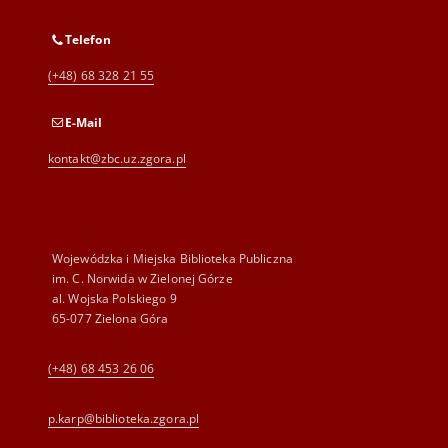
Telefon
(+48) 68 328 21 55
E-Mail
kontakt@zbc.uz.zgora.pl
Wojewódzka i Miejska Biblioteka Publiczna
im. C. Norwida w Zielonej Górze
al. Wojska Polskiego 9
65-077 Zielona Góra
(+48) 68 453 26 06
p.karp@biblioteka.zgora.pl