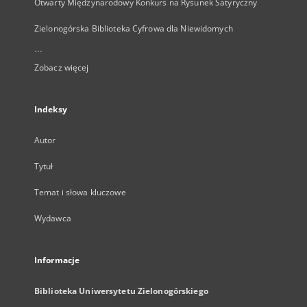
Otwarty Międzynarodowy Konkurs na Rysunek Satyryczny
Zielonogórska Biblioteka Cyfrowa dla Niewidomych
...
Zobacz więcej
Indeksy
Autor
Tytuł
Temat i słowa kluczowe
Wydawca
Informacje
Biblioteka Uniwersytetu Zielonogórskiego