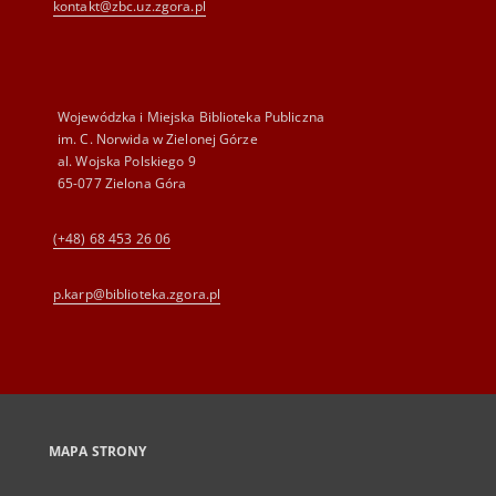
kontakt@zbc.uz.zgora.pl
Wojewódzka i Miejska Biblioteka Publiczna
im. C. Norwida w Zielonej Górze
al. Wojska Polskiego 9
65-077 Zielona Góra
(+48) 68 453 26 06
p.karp@biblioteka.zgora.pl
MAPA STRONY