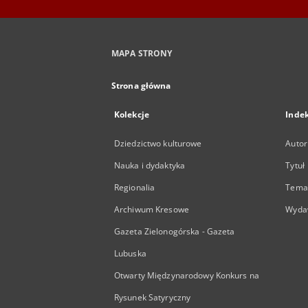
MAPA STRONY
Strona główna
Kolekcje
Inde
Dziedzictwo kulturowe
Autor
Nauka i dydaktyka
Tytuł
Regionalia
Temat
Archiwum Kresowe
Wyda
Gazeta Zielonogórska - Gazeta
Lubuska
Otwarty Międzynarodowy Konkurs na
Rysunek Satyryczny