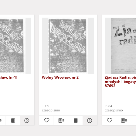
ław, [nr1]
Wolny Wrocław, nr 2
Zjadacz Radia: p
młodych i bogaty
87692
1989
1984
czasopismo
czasopismo