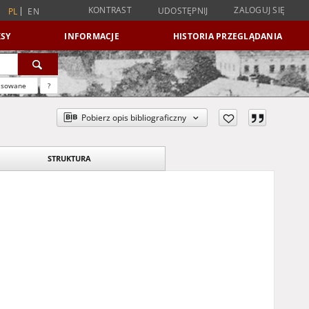
KONTRAST
ZALOGUJ SIĘ
UDOSTĘPNIJ
PL
EN
SY
INFORMACJE
HISTORIA PRZEGLĄDANIA
nsowane
?
Pobierz opis bibliograficzny
STRUKTURA