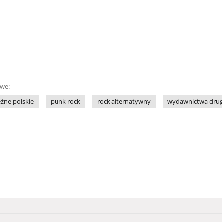
owe:
żne polskie
punk rock
rock alternatywny
wydawnictwa drug