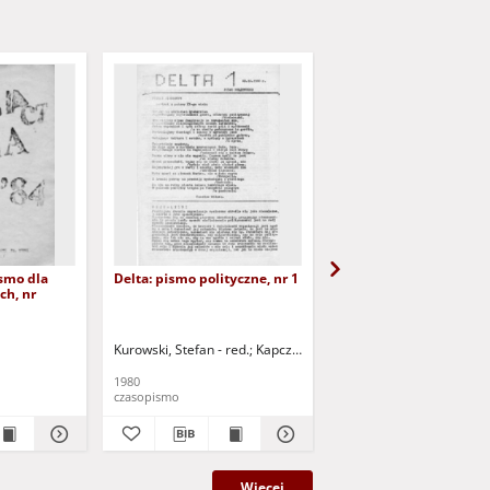
ismo dla
Delta: pismo polityczne, nr 1
Delta: pismo polityczne
ch, nr
Kurowski, Stefan - red.
Kapczyński, Piotr - red.
Kurowski, Stefan - red.
Kapczyński, Mac
K
1980
1980
czasopismo
czasopismo
Więcej