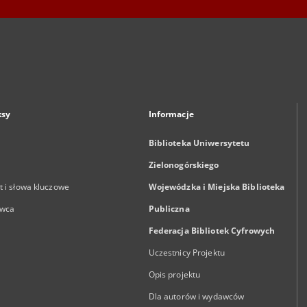
ksy
Informacje
Biblioteka Uniwersytetu
Zielonogórskiego
 i słowa kluczowe
Wojewódzka i Miejska Biblioteka
wca
Publiczna
Federacja Bibliotek Cyfrowych
Uczestnicy Projektu
Opis projektu
Dla autorów i wydawców