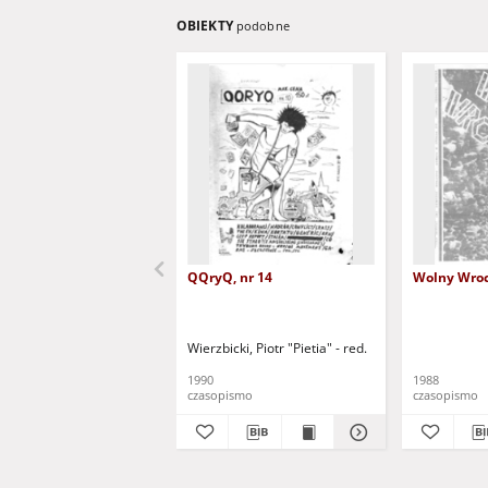
OBIEKTY
podobne
QQryQ, nr 14
Wolny Wroc
Wierzbicki, Piotr "Pietia" - red.
1990
1988
czasopismo
czasopismo