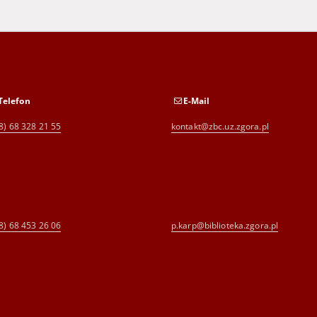
Telefon
E-Mail
8) 68 328 21 55
kontakt@zbc.uz.zgora.pl
8) 68 453 26 06
p.karp@biblioteka.zgora.pl